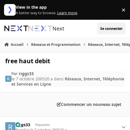
Aller au contenu
View in the app
×
Di
A better way to browse.
Learn more
.
Next
Se connecter
Accueil
Réseaux et Programmation
Réseaux, Internet, Télé
free haut debit
Par
riggs33
le 7 octobre 2005
20 a
dans
Réseaux, Internet, Téléphonie
et Services en Ligne
Commencer un nouveau sujet
riggs33
INpactien
Posté(e)
le 7 octobre 2005
20 a