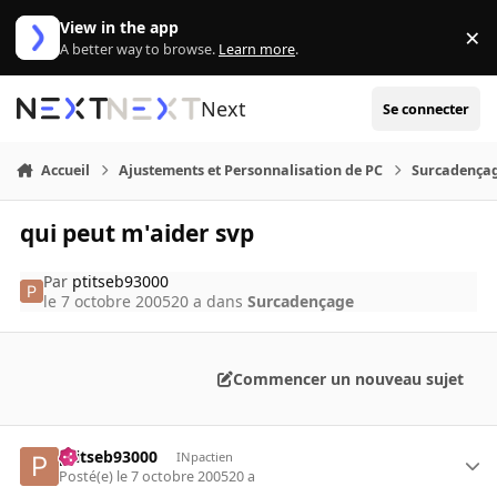
Aller au contenu
View in the app
×
Di
A better way to browse.
Learn more
.
Next
Se connecter
Accueil
Ajustements et Personnalisation de PC
Surcadença
qui peut m'aider svp
Par
ptitseb93000
le 7 octobre 2005
20 a
dans
Surcadençage
Commencer un nouveau sujet
ptitseb93000
INpactien
Posté(e)
le 7 octobre 2005
20 a