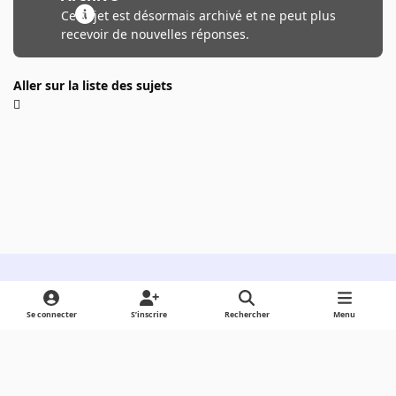
Ce sujet est désormais archivé et ne peut plus
recevoir de nouvelles réponses.
Aller sur la liste des sujets
Light Mode
Dark Mode
System Preference
Se connecter
S’inscrire
Rechercher
Menu
Langue
Cookies
Powered by
Invision Community