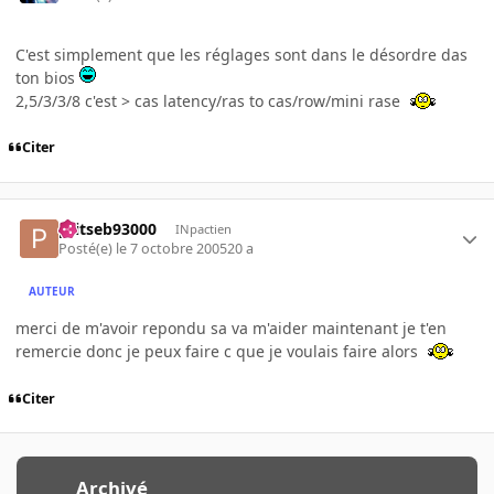
C'est simplement que les réglages sont dans le désordre das
ton bios
2,5/3/3/8 c'est > cas latency/ras to cas/row/mini rase
Citer
ptitseb93000
INpactien
Posté(e)
le 7 octobre 2005
20 a
AUTEUR
merci de m'avoir repondu sa va m'aider maintenant je t'en
remercie donc je peux faire c que je voulais faire alors
Citer
Archivé