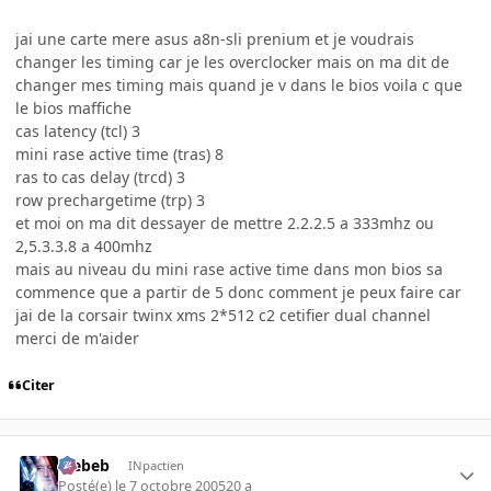
jai une carte mere asus a8n-sli prenium et je voudrais
changer les timing car je les overclocker mais on ma dit de
changer mes timing mais quand je v dans le bios voila c que
le bios maffiche
cas latency (tcl) 3
mini rase active time (tras) 8
ras to cas delay (trcd) 3
row prechargetime (trp) 3
et moi on ma dit dessayer de mettre 2.2.2.5 a 333mhz ou
2,5.3.3.8 a 400mhz
mais au niveau du mini rase active time dans mon bios sa
commence que a partir de 5 donc comment je peux faire car
jai de la corsair twinx xms 2*512 c2 cetifier dual channel
merci de m'aider
Citer
Trebeb
INpactien
Posté(e)
le 7 octobre 2005
20 a