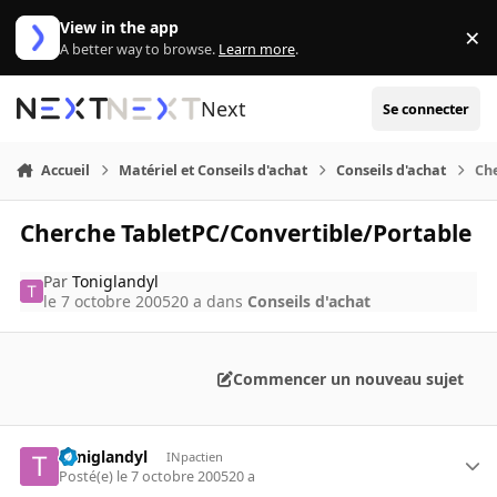
Aller au contenu
View in the app
×
Di
A better way to browse.
Learn more
.
Next
Se connecter
Accueil
Matériel et Conseils d'achat
Conseils d'achat
Ch
Cherche TabletPC/Convertible/Portable
Par
Toniglandyl
le 7 octobre 2005
20 a
dans
Conseils d'achat
Commencer un nouveau sujet
Toniglandyl
INpactien
Posté(e)
le 7 octobre 2005
20 a