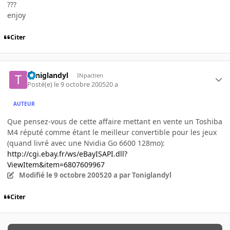
???
enjoy
Citer
Toniglandyl
INpactien
Posté(e)
le 9 octobre 2005
20 a
AUTEUR
Que pensez-vous de cette affaire mettant en vente un Toshiba
M4 réputé comme étant le meilleur convertible pour les jeux
(quand livré avec une Nvidia Go 6600 128mo):
http://cgi.ebay.fr/ws/eBayISAPI.dll?
ViewItem&item=6807609967
Modifié
le 9 octobre 2005
20 a
par Toniglandyl
Citer