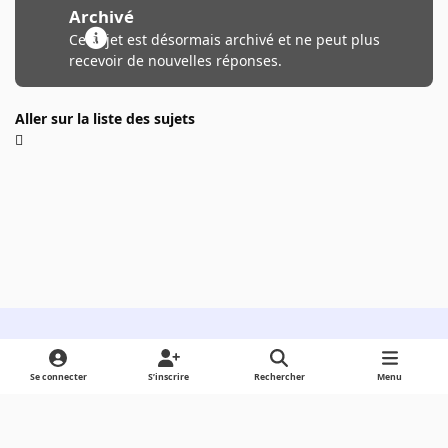
Archivé
Ce sujet est désormais archivé et ne peut plus
recevoir de nouvelles réponses.
Aller sur la liste des sujets
Light Mode
Dark Mode
System Preference
Se connecter
S’inscrire
Rechercher
Menu
Langue
Cookies
Powered by
Invision Community