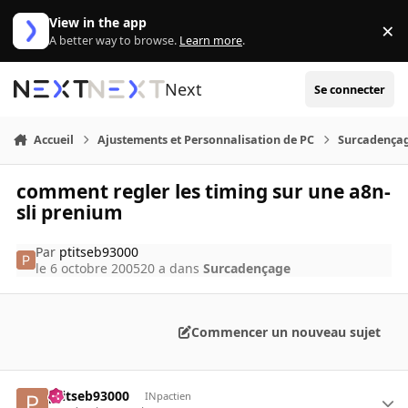
Aller au contenu
View in the app
×
Di
A better way to browse.
Learn more
.
Next
Se connecter
Accueil
Ajustements et Personnalisation de PC
Surcadença
comment regler les timing sur une a8n-
sli prenium
Par
ptitseb93000
le 6 octobre 2005
20 a
dans
Surcadençage
Commencer un nouveau sujet
ptitseb93000
INpactien