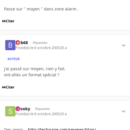
Passe sur " moyen " dans zone alarm .
Citer
bob68
INpactien
Posté(e)
le 6 octobre 2005
20 a
AUTEUR
j'ai passé sur moyen, rien y fait.
ont-elles un format spécial ?
Citer
snooky
INpactien
Posté(e)
le 6 octobre 2005
20 a
Des jpegs ...
http://techgage.com/reviews/titan/