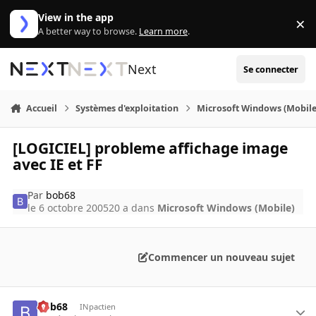
Aller au contenu
View in the app
×
Di
A better way to browse.
Learn more
.
Next
Se connecter
Accueil
Systèmes d'exploitation
Microsoft Windows (Mobile
[LOGICIEL] probleme affichage image
avec IE et FF
Par
bob68
le 6 octobre 2005
20 a
dans
Microsoft Windows (Mobile)
Commencer un nouveau sujet
bob68
INpactien