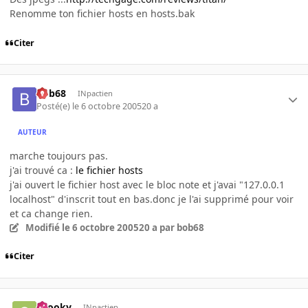
Renomme ton fichier hosts en hosts.bak
Citer
bob68
INpactien
Posté(e)
le 6 octobre 2005
20 a
AUTEUR
marche toujours pas.
j'ai trouvé ca :
le fichier hosts
j'ai ouvert le fichier host avec le bloc note et j'avai "127.0.0.1
localhost" d'inscrit tout en bas.donc je l'ai supprimé pour voir
et ca change rien.
Modifié
le 6 octobre 2005
20 a
par bob68
Citer
snooky
INpactien