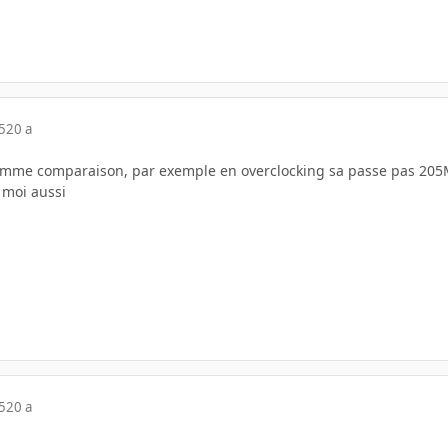
5
20 a
comme comparaison, par exemple en overclocking sa passe pas 205M
moi aussi
5
20 a