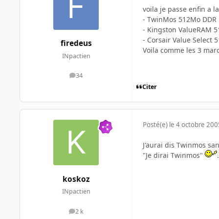
voila je passe enfin a l
- TwinMos 512Mo DDR 
- Kingston ValueRAM 5
- Corsair Value Select
firedeus
Voila comme les 3 marqu
INpactien
34
messages
Citer
Posté(e)
le 4 octobre 200
J'aurai dis Twinmos sans
"Je dirai Twinmos"
.
koskoz
INpactien
2 k
messages