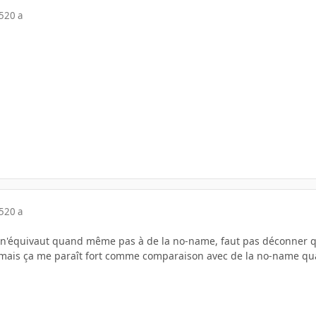
5
20 a
5
20 a
t n'équivaut quand même pas à de la no-name, faut pas déconner q
e, mais ça me paraît fort comme comparaison avec de la no-name q