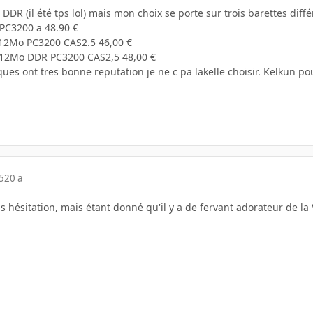
a DDR (il été tps lol) mais mon choix se porte sur trois barettes diffé
PC3200 a 48.90 €
12Mo PC3200 CAS2.5 46,00 €
 512Mo DDR PC3200 CAS2,5 48,00 €
es ont tres bonne reputation je ne c pa lakelle choisir. Kelkun pourr
5
20 a
 hésitation, mais étant donné qu'il y a de fervant adorateur de la Va