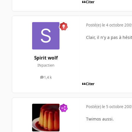
Citer
Posté(e)
le 4 octobre 200
Clair, il n'y a pas à h
Spirit wolf
INpactien
1,4 k
messages
Citer
Posté(e)
le 5 octobre 200
Twimos aussi.