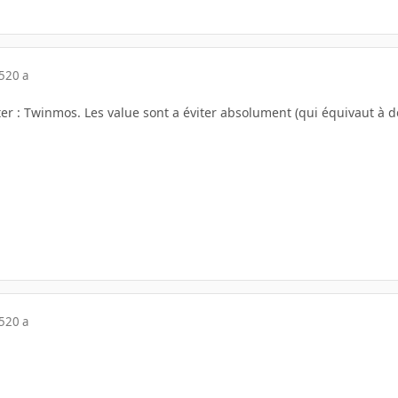
5
20 a
ésiter : Twinmos. Les value sont a éviter absolument (qui équivaut à 
5
20 a