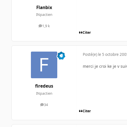
Flanbix
INpactien
1,9 k
messages
Citer
Posté(e)
le 5 octobre 200
merci je croi ke je v su
firedeus
INpactien
34
messages
Citer