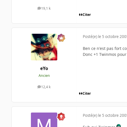
19,1 k
messages
Citer
Posté(e)
le 5 octobre 200
Ben ce n'est pas fort 
Donc +1 Twinmos pour 
eYo
Ancien
12,4 k
messages
Citer
Posté(e)
le 5 octobre 200