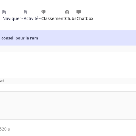
Naviguer
Activité
Classement
Clubs
Chatbox
conseil pour la ram
at
5
20 a