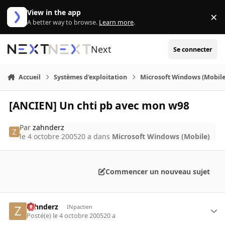
Aller au contenu
View in the app
×
Di
A better way to browse.
Learn more
.
Next
Se connecter
Accueil
Systèmes d'exploitation
Microsoft Windows (Mobile
[ANCIEN] Un chti pb avec mon w98
Par
zahnderz
le 4 octobre 2005
20 a
dans
Microsoft Windows (Mobile)
Commencer un nouveau sujet
zahnderz
INpactien
Posté(e)
le 4 octobre 2005
20 a