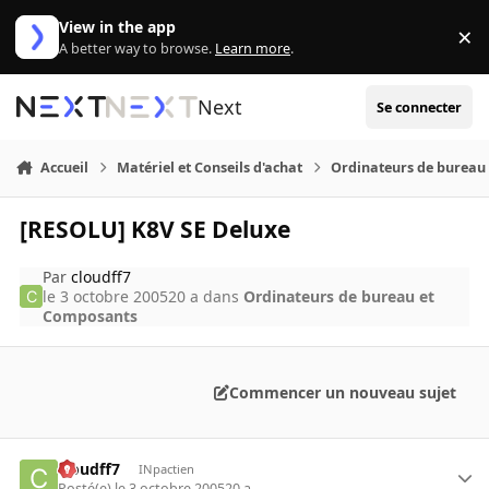
Aller au contenu
View in the app
×
Di
A better way to browse.
Learn more
.
Next
Se connecter
Accueil
Matériel et Conseils d'achat
Ordinateurs de bureau
[RESOLU] K8V SE Deluxe
Par
cloudff7
le 3 octobre 2005
20 a
dans
Ordinateurs de bureau et
Composants
Commencer un nouveau sujet
cloudff7
INpactien
Posté(e)
le 3 octobre 2005
20 a