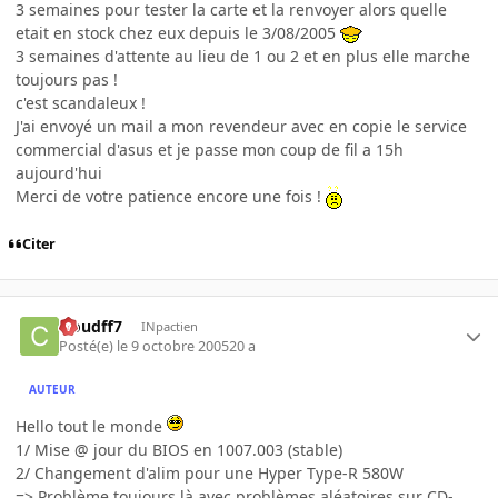
3 semaines pour tester la carte et la renvoyer alors quelle
etait en stock chez eux depuis le 3/08/2005
3 semaines d'attente au lieu de 1 ou 2 et en plus elle marche
toujours pas !
c'est scandaleux !
J'ai envoyé un mail a mon revendeur avec en copie le service
commercial d'asus et je passe mon coup de fil a 15h
aujourd'hui
Merci de votre patience encore une fois !
Citer
cloudff7
INpactien
Posté(e)
le 9 octobre 2005
20 a
AUTEUR
Hello tout le monde
1/ Mise @ jour du BIOS en 1007.003 (stable)
2/ Changement d'alim pour une Hyper Type-R 580W
=> Problème toujours là avec problèmes aléatoires sur CD-