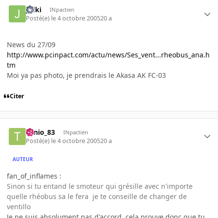
Jiriki
INpactien
Posté(e)
le 4 octobre 2005
20 a
News du 27/09
http://www.pcinpact.com/actu/news/Ses_vent...rheobus_ana.h
tm
Moi ya pas photo, je prendrais le Akasa AK FC-03
Citer
Tonio_83
INpactien
Posté(e)
le 4 octobre 2005
20 a
AUTEUR
fan_of_inflames :
Sinon si tu entand le smoteur qui grésille avec n'importe
quelle rhéobus sa le fera je te conseille de changer de
ventillo
Je ne suis absolument pas d'accord..cela prouve donc que tu