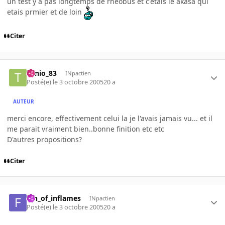
un test y a pas longtemps de rheobus et c'etais le akasa qui
etais prmier et de loin
Citer
Tonio_83
INpactien
Posté(e)
le 3 octobre 2005
20 a
AUTEUR
merci encore, effectivement celui la je l'avais jamais vu... et il
me parait vraiment bien..bonne finition etc etc
D'autres propositions?
Citer
fan_of_inflames
INpactien
Posté(e)
le 3 octobre 2005
20 a