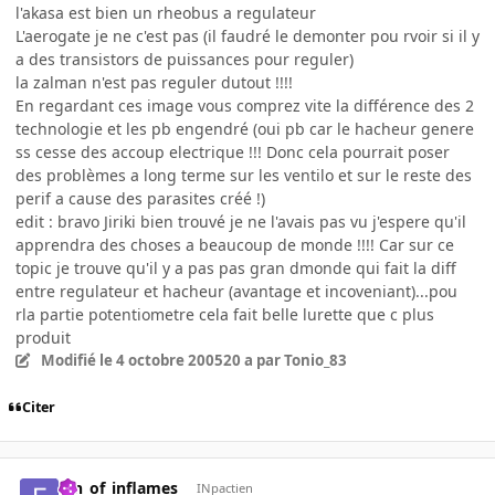
l'akasa est bien un rheobus a regulateur
L'aerogate je ne c'est pas (il faudré le demonter pou rvoir si il y
a des transistors de puissances pour reguler)
la zalman n'est pas reguler dutout !!!!
En regardant ces image vous comprez vite la différence des 2
technologie et les pb engendré (oui pb car le hacheur genere
ss cesse des accoup electrique !!! Donc cela pourrait poser
des problèmes a long terme sur les ventilo et sur le reste des
perif a cause des parasites créé !)
edit : bravo Jiriki bien trouvé je ne l'avais pas vu j'espere qu'il
apprendra des choses a beaucoup de monde !!!! Car sur ce
topic je trouve qu'il y a pas pas gran dmonde qui fait la diff
entre regulateur et hacheur (avantage et incoveniant)...pou
rla partie potentiometre cela fait belle lurette que c plus
produit
Modifié
le 4 octobre 2005
20 a
par Tonio_83
Citer
fan_of_inflames
INpactien