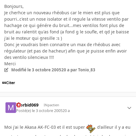
Bonjours,
Je cherhce un nouveau rhéobus car le mien est plus que
pourri..c'est un nose isolator et il regule la vitesse ventilo par
hachage ce qui génére du bruit...mes ventilos font plus de
bruit au ralentit qu'as fond (a fond g le soufle, et qd je baisse
j'ai le moteur qui gresille :s )
Donc je voudrais bien connaitre un max de rhéobus avec
régulateur (et pas de hacheur) afin que je puisse enfin avoir
des ventilo silencieux !!!!
Merci
Modifié
le 3 octobre 2005
20 a
par Tonio_83
Citer
Morbid069
INpactien
Posté(e)
le 3 octobre 2005
20 a
Moi j'ai le Akasa AK-FC-03 et il est super
d'ailleur il y a eu