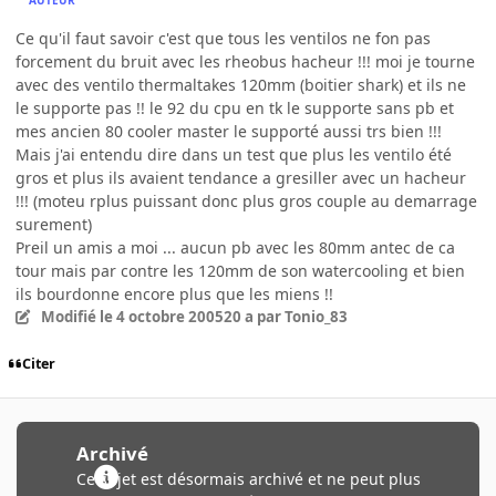
AUTEUR
Ce qu'il faut savoir c'est que tous les ventilos ne fon pas
forcement du bruit avec les rheobus hacheur !!! moi je tourne
avec des ventilo thermaltakes 120mm (boitier shark) et ils ne
le supporte pas !! le 92 du cpu en tk le supporte sans pb et
mes ancien 80 cooler master le supporté aussi trs bien !!!
Mais j'ai entendu dire dans un test que plus les ventilo été
gros et plus ils avaient tendance a gresiller avec un hacheur
!!! (moteu rplus puissant donc plus gros couple au demarrage
surement)
Preil un amis a moi ... aucun pb avec les 80mm antec de ca
tour mais par contre les 120mm de son watercooling et bien
ils bourdonne encore plus que les miens !!
Modifié
le 4 octobre 2005
20 a
par Tonio_83
Citer
Archivé
Ce sujet est désormais archivé et ne peut plus