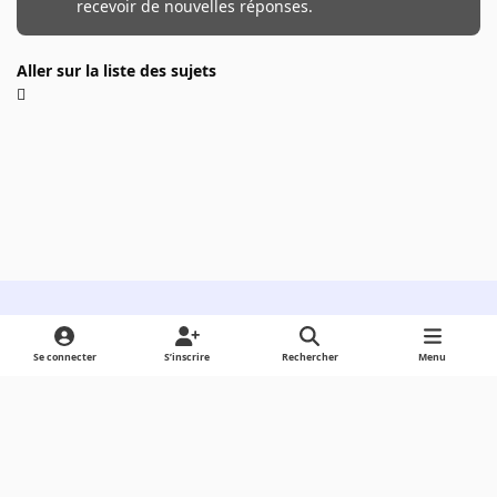
recevoir de nouvelles réponses.
Aller sur la liste des sujets
Light Mode
Dark Mode
System Preference
Se connecter
S’inscrire
Rechercher
Menu
Langue
Cookies
Powered by
Invision Community