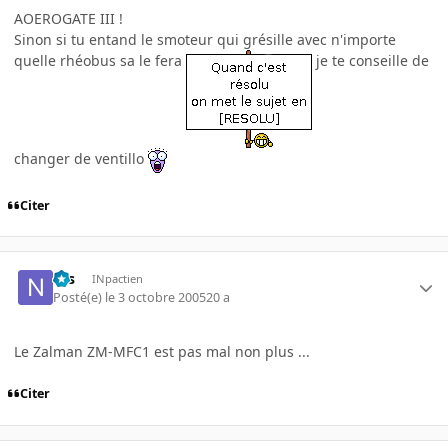
AOEROGATE III !
Sinon si tu entand le smoteur qui grésille avec n'importe
quelle rhéobus sa le fera
je te conseille de
changer de ventillo
Citer
Nis
INpactien
Posté(e)
le 3 octobre 2005
20 a
Le Zalman ZM-MFC1 est pas mal non plus ...
Citer