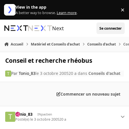
Aller au contenu
View in the app
×
Di
A better way to browse.
Learn more
.
Next
Se connecter
Accueil
Matériel et Conseils d'achat
Conseils d'achat
Con
Conseil et recherche rhéobus
Par
Tonio_83
le 3 octobre 2005
20 a
dans
Conseils d'achat
Commencer un nouveau sujet
Tonio_83
INpactien
Posté(e)
le 3 octobre 2005
20 a