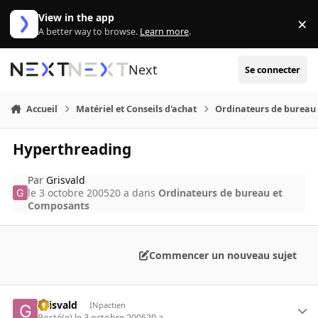
Aller au contenu
View in the app
×
Di
A better way to browse.
Learn more
.
Next
Se connecter
Accueil
Matériel et Conseils d'achat
Ordinateurs de bureau
Hyperthreading
Par
Grisvald
le 3 octobre 2005
20 a
dans
Ordinateurs de bureau et
Composants
Commencer un nouveau sujet
Grisvald
INpactien
Posté(e)
le 3 octobre 2005
20 a