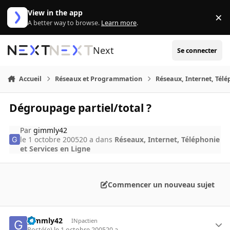
Aller au contenu
View in the app
×
Di
A better way to browse.
Learn more
.
Next
Se connecter
Accueil
Réseaux et Programmation
Réseaux, Internet, Télé
Dégroupage partiel/total ?
Par
gimmly42
le 1 octobre 2005
20 a
dans
Réseaux, Internet, Téléphonie
et Services en Ligne
Commencer un nouveau sujet
gimmly42
INpactien
Posté(e)
le 1 octobre 2005
20 a