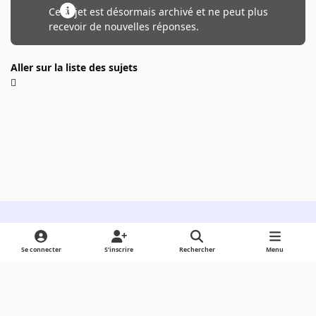
Ce sujet est désormais archivé et ne peut plus
recevoir de nouvelles réponses.
Aller sur la liste des sujets
Light Mode
Dark Mode
System Preference
Se connecter
S’inscrire
Rechercher
Menu
Langue
Cookies
Powered by
Invision Community