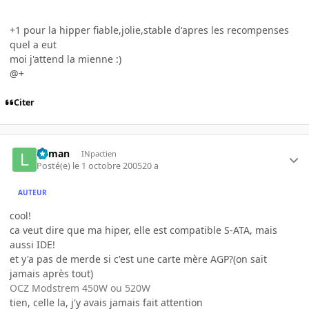
+1 pour la hipper fiable,jolie,stable d'apres les recompenses
quel a eut
moi j'attend la mienne :)
@+
Citer
lolman
INpactien
Posté(e)
le 1 octobre 2005
20 a
AUTEUR
cool!
ca veut dire que ma hiper, elle est compatible S-ATA, mais
aussi IDE!
et y'a pas de merde si c'est une carte mère AGP?(on sait
jamais après tout)
OCZ Modstrem 450W ou 520W
tien, celle la, j'y avais jamais fait attention