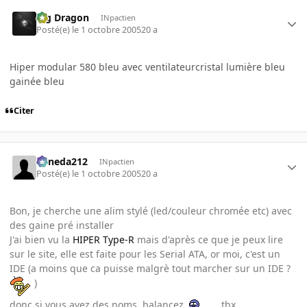
Big Dragon
INpactien
Posté(e)
le 1 octobre 2005
20 a
Hiper modular 580 bleu avec ventilateurcristal lumière bleu
gainée bleu
Citer
keneda212
INpactien
Posté(e)
le 1 octobre 2005
20 a
Bon, je cherche une alim stylé (led/couleur chromée etc) avec
des gaine pré installer
J'ai bien vu la
HIPER Type-R
mais d'après ce que je peux lire
sur le site, elle est faite pour les Serial ATA, or moi, c'est un
IDE (a moins que ca puisse malgrè tout marcher sur un IDE ?
)
donc si vous avez des noms, balancez
thx