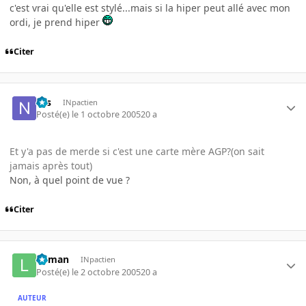
c'est vrai qu'elle est stylé...mais si la hiper peut allé avec mon
ordi, je prend hiper
Citer
Nis
INpactien
Posté(e)
le 1 octobre 2005
20 a
Et y'a pas de merde si c'est une carte mère AGP?(on sait
jamais après tout)
Non, à quel point de vue ?
Citer
lolman
INpactien
Posté(e)
le 2 octobre 2005
20 a
AUTEUR