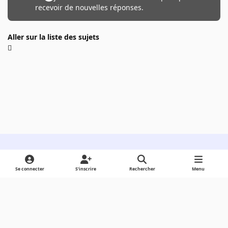
recevoir de nouvelles réponses.
Aller sur la liste des sujets
Light Mode
Dark Mode
System Preference
Se connecter
S’inscrire
Rechercher
Menu
Langue
Cookies
Powered by
Invision Community