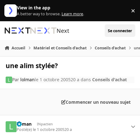
Aller au contenu
View in the app
×
Di
A better way to browse.
Learn more
.
Next
Se connecter
Accueil
Matériel et Conseils d'achat
Conseils d'achat
une
une alim stylée?
Par
lolman
le 1 octobre 2005
20 a
dans
Conseils d'achat
Commencer un nouveau sujet
lolman
INpactien
Posté(e)
le 1 octobre 2005
20 a