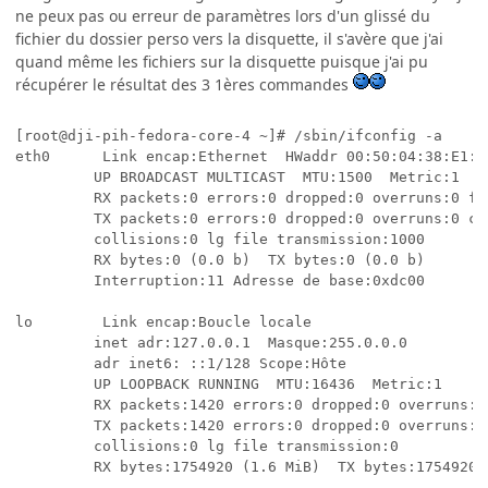
ne peux pas ou erreur de paramètres lors d'un glissé du
fichier du dossier perso vers la disquette, il s'avère que j'ai
quand même les fichiers sur la disquette puisque j'ai pu
récupérer le résultat des 3 1ères commandes
[root@dji-pih-fedora-core-4 ~]# /sbin/ifconfig -a

eth0      Link encap:Ethernet  HWaddr 00:50:04:38:E1:7A
         UP BROADCAST MULTICAST  MTU:1500  Metric:1

         RX packets:0 errors:0 dropped:0 overruns:0 fra
         TX packets:0 errors:0 dropped:0 overruns:0 car
         collisions:0 lg file transmission:1000

         RX bytes:0 (0.0 b)  TX bytes:0 (0.0 b)

         Interruption:11 Adresse de base:0xdc00

lo        Link encap:Boucle locale

         inet adr:127.0.0.1  Masque:255.0.0.0

         adr inet6: ::1/128 Scope:Hôte

         UP LOOPBACK RUNNING  MTU:16436  Metric:1

         RX packets:1420 errors:0 dropped:0 overruns:0 
         TX packets:1420 errors:0 dropped:0 overruns:0 
         collisions:0 lg file transmission:0

         RX bytes:1754920 (1.6 MiB)  TX bytes:1754920 (