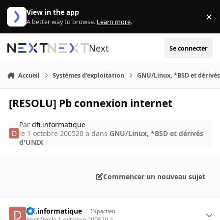
Aller au contenu
View in the app
×
Di
A better way to browse.
Learn more
.
Next
Se connecter
Accueil
Systèmes d'exploitation
GNU/Linux, *BSD et dérivé
[RESOLU] Pb connexion internet
Par
dfi.informatique
le 1 octobre 2005
20 a
dans
GNU/Linux, *BSD et dérivés
d'UNIX
Commencer un nouveau sujet
dfi.informatique
INpactien
Posté(e)
le 1 octobre 2005
20 a