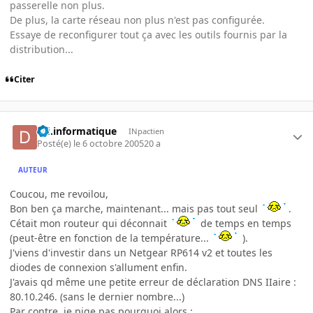
passerelle non plus.
De plus, la carte réseau non plus n'est pas configurée.
Essaye de reconfigurer tout ça avec les outils fournis par la
distribution...
Citer
dfi.informatique
INpactien
Posté(e)
le 6 octobre 2005
20 a
AUTEUR
Coucou, me revoilou,
Bon ben ça marche, maintenant... mais pas tout seul
.
Cétait mon routeur qui déconnait
de temps en temps
(peut-être en fonction de la température...
).
J'viens d'investir dans un Netgear RP614 v2 et toutes les
diodes de connexion s'allument enfin.
J'avais qd même une petite erreur de déclaration DNS IIaire :
80.10.246. (sans le dernier nombre...)
Par contre, je pige pas pourquoi alors :