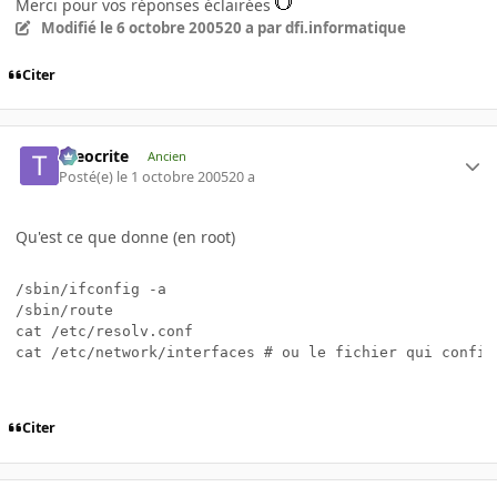
Merci pour vos réponses éclairées
Modifié
le 6 octobre 2005
20 a
par dfi.informatique
Citer
theocrite
Ancien
Posté(e)
le 1 octobre 2005
20 a
Qu'est ce que donne (en root)
/sbin/ifconfig -a

/sbin/route

cat /etc/resolv.conf

cat /etc/network/interfaces # ou le fichier qui confie
Citer