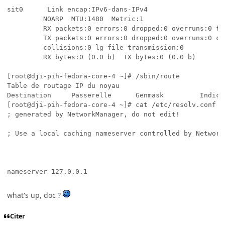
sit0      Link encap:IPv6-dans-IPv4

         NOARP  MTU:1480  Metric:1

         RX packets:0 errors:0 dropped:0 overruns:0 fra
         TX packets:0 errors:0 dropped:0 overruns:0 car
         collisions:0 lg file transmission:0

         RX bytes:0 (0.0 b)  TX bytes:0 (0.0 b)

[root@dji-pih-fedora-core-4 ~]# /sbin/route

Table de routage IP du noyau

Destination     Passerelle      Genmask         Indic 
[root@dji-pih-fedora-core-4 ~]# cat /etc/resolv.conf

; generated by NetworkManager, do not edit!

; Use a local caching nameserver controlled by NetworkM
what's up, doc ?
Citer