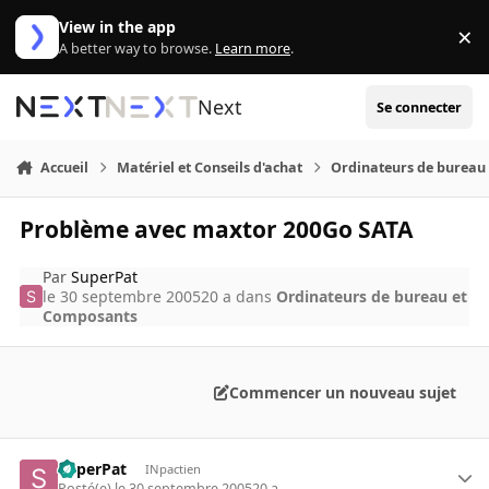
Aller au contenu
View in the app
×
Di
A better way to browse.
Learn more
.
Next
Se connecter
Accueil
Matériel et Conseils d'achat
Ordinateurs de bureau
Problème avec maxtor 200Go SATA
Par
SuperPat
le 30 septembre 2005
20 a
dans
Ordinateurs de bureau et
Composants
Commencer un nouveau sujet
SuperPat
INpactien
Posté(e)
le 30 septembre 2005
20 a