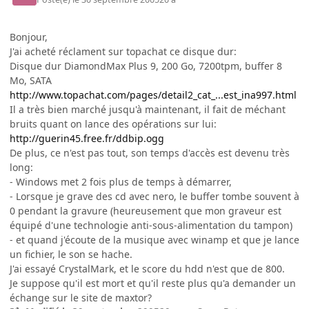
Bonjour,
J'ai acheté réclament sur topachat ce disque dur:
Disque dur DiamondMax Plus 9, 200 Go, 7200tpm, buffer 8
Mo, SATA
http://www.topachat.com/pages/detail2_cat_...est_ina997.html
Il a très bien marché jusqu'à maintenant, il fait de méchant
bruits quant on lance des opérations sur lui:
http://guerin45.free.fr/ddbip.ogg
De plus, ce n'est pas tout, son temps d'accès est devenu très
long:
- Windows met 2 fois plus de temps à démarrer,
- Lorsque je grave des cd avec nero, le buffer tombe souvent à
0 pendant la gravure (heureusement que mon graveur est
équipé d'une technologie anti-sous-alimentation du tampon)
- et quand j'écoute de la musique avec winamp et que je lance
un fichier, le son se hache.
J'ai essayé CrystalMark, et le score du hdd n'est que de 800.
Je suppose qu'il est mort et qu'il reste plus qu'a demander un
échange sur le site de maxtor?