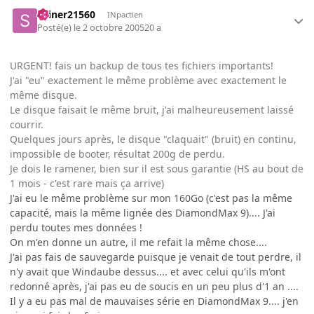
skiner21560
INpactien
Posté(e)
le 2 octobre 2005
20 a
URGENT! fais un backup de tous tes fichiers importants!
J'ai "eu" exactement le même problème avec exactement le
même disque.
Le disque faisait le même bruit, j'ai malheureusement laissé
courrir.
Quelques jours après, le disque "claquait" (bruit) en continu,
impossible de booter, résultat 200g de perdu.
Je dois le ramener, bien sur il est sous garantie (HS au bout de
1 mois - c'est rare mais ça arrive)
J'ai eu le même problème sur mon 160Go (c'est pas la même
capacité, mais la même lignée des DiamondMax 9).... J'ai
perdu toutes mes données !
On m'en donne un autre, il me refait la même chose....
J'ai pas fais de sauvegarde puisque je venait de tout perdre, il
n'y avait que Windaube dessus.... et avec celui qu'ils m'ont
redonné après, j'ai pas eu de soucis en un peu plus d'1 an ....
Il y a eu pas mal de mauvaises série en DiamondMax 9.... j'en