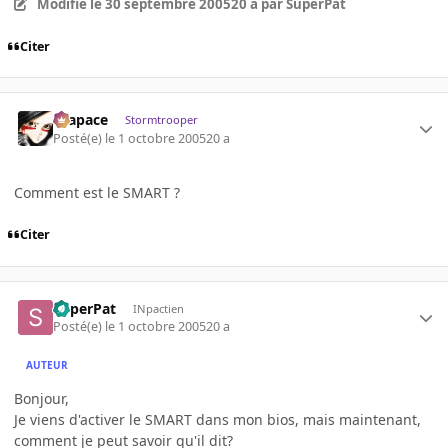
Modifié
le 30 septembre 2005
20 a
par SuperPat
Citer
Krapace
Stormtrooper
Posté(e)
le 1 octobre 2005
20 a
Comment est le SMART ?
Citer
SuperPat
INpactien
Posté(e)
le 1 octobre 2005
20 a
AUTEUR
Bonjour,
Je viens d'activer le SMART dans mon bios, mais maintenant,
comment je peut savoir qu'il dit?