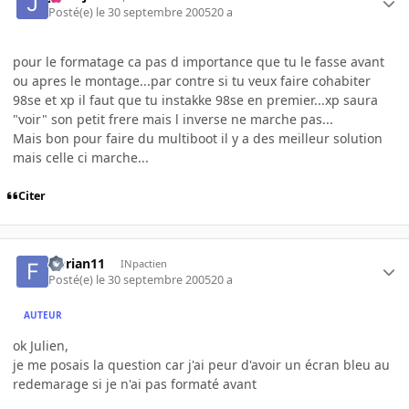
Posté(e)
le 30 septembre 2005
20 a
pour le formatage ca pas d importance que tu le fasse avant
ou apres le montage...par contre si tu veux faire cohabiter
98se et xp il faut que tu instakke 98se en premier...xp saura
"voir" son petit frere mais l inverse ne marche pas...
Mais bon pour faire du multiboot il y a des meilleur solution
mais celle ci marche...
Citer
florian11
INpactien
Posté(e)
le 30 septembre 2005
20 a
AUTEUR
ok Julien,
je me posais la question car j'ai peur d'avoir un écran bleu au
redemarage si je n'ai pas formaté avant