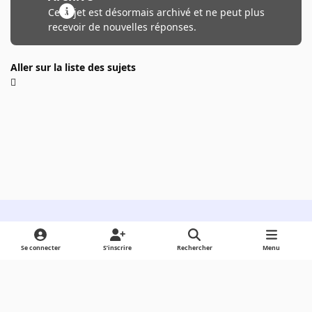
Ce sujet est désormais archivé et ne peut plus
recevoir de nouvelles réponses.
Aller sur la liste des sujets
Light Mode
Dark Mode
System Preference
Se connecter
S’inscrire
Rechercher
Menu
Langue
Cookies
Powered by
Invision Community