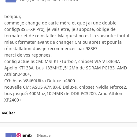
bonjour,
comme je change de carte mère et que j'ai une double
config(98SE+XP Pro), je vais etre, je suppose, oblige de
formater et de reinstaller. Ma question est la suivante: faut-il
mieux formater avant de changer CM ou après et pour la
réinstallation dois-je recommencer par 98SE?
merci de vos reponses.
config actuelle:CM: MSI KT7Turbo2, chipset VIA VT8363A
Apollo KT133A, bus 133MHZ ,512Mb de SDRAM PC133, AMD
Athlon2400+,
CG: Asus V8460Ultra Deluxe ti4600
nouvelle CM: ASUS A7N8X-E Deluxe, chipset Nvidia Nforce2,
bus jusqu'à 400Mhz,1024MB de DDR PC3200, Amd Athlon
XP2400+
Citer
julienjb
INpactien