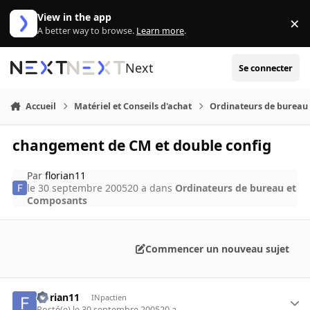
Aller au contenu
View in the app
×
Di
A better way to browse.
Learn more
.
Next
Se connecter
Accueil
Matériel et Conseils d'achat
Ordinateurs de bureau
changement de CM et double config
Par
florian11
le 30 septembre 2005
20 a
dans
Ordinateurs de bureau et
Composants
Commencer un nouveau sujet
florian11
INpactien
Posté(e)
le 30 septembre 2005
20 a