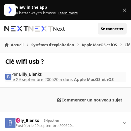
Aller au contenu
View in the app
×
Di
A better way to browse.
Learn more
.
Next
Se connecter
Accueil
Systèmes d'exploitation
Apple MacOS et iOS
Clé
Clé wifi usb ?
Par
Billy_Blanks
le 29 septembre 2005
20 a
dans
Apple MacOS et iOS
Commencer un nouveau sujet
Billy_Blanks
INpactien
Posté(e)
le 29 septembre 2005
20 a