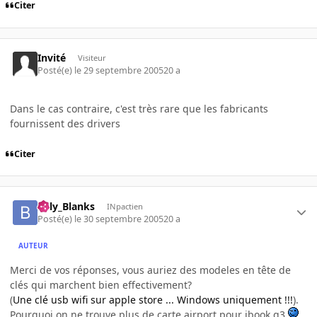
Citer
Invité
Visiteur
Posté(e)
le 29 septembre 2005
20 a
Dans le cas contraire, c'est très rare que les fabricants
fournissent des drivers
Citer
Billy_Blanks
INpactien
Posté(e)
le 30 septembre 2005
20 a
AUTEUR
Merci de vos réponses, vous auriez des modeles en tête de
clés qui marchent bien effectivement?
(
Une clé usb wifi sur apple store ... Windows uniquement !!!
).
Pourquoi on ne trouve plus de carte airport pour ibook g3