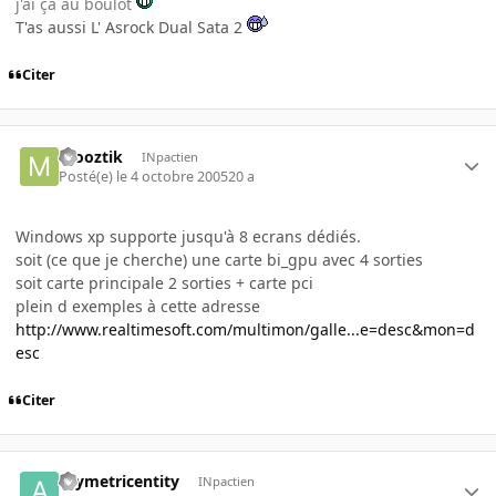
j'ai ça au boulot
T'as aussi L' Asrock Dual Sata 2
Citer
mooztik
INpactien
Posté(e)
le 4 octobre 2005
20 a
Windows xp supporte jusqu'à 8 ecrans dédiés.
soit (ce que je cherche) une carte bi_gpu avec 4 sorties
soit carte principale 2 sorties + carte pci
plein d exemples à cette adresse
http://www.realtimesoft.com/multimon/galle...e=desc&mon=d
esc
Citer
asymetricentity
INpactien