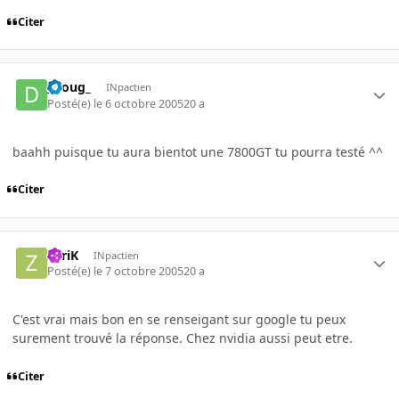
Citer
_Doug_
INpactien
Posté(e)
le 6 octobre 2005
20 a
baahh puisque tu aura bientot une 7800GT tu pourra testé ^^
Citer
ZyriK
INpactien
Posté(e)
le 7 octobre 2005
20 a
C'est vrai mais bon en se renseigant sur google tu peux
surement trouvé la réponse. Chez nvidia aussi peut etre.
Citer