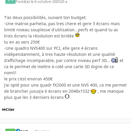
Posté(e)
le 6 octobre 2005
20 a
T'as deux possibilités, suivant ton budget:
-Une matrox parhelia, pas tres chere et gere 3 écrans mais
limité niveau souplesse d'utilisation...perfs et quand tu as
trois écrans la résolution est bridée
tu en as vers 250€
-Une quadro NVS400 sur PCI, elle gere 4 écrans
indépendamment, à tres haute résolution et une qualité
d'affichage incomparable, par contre niveau perf 3D...
et
ca te perlmet de mettre à coté une carte 3D digne de ce
nom!!!
le prix c'est environ 450€
J'ai opté pour une quadr fX2000 et une NVS 400, ca me permet
de brancher jusuq'a 6 écrans en 2048x1532
, me manque
plus que les 3 derniers écrans
Citer