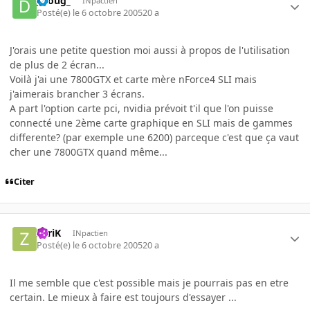
_Doug_
INpactien
Posté(e)
le 6 octobre 2005
20 a
J'orais une petite question moi aussi à propos de l'utilisation
de plus de 2 écran...
Voilà j'ai une 7800GTX et carte mère nForce4 SLI mais
j'aimerais brancher 3 écrans.
A part l'option carte pci, nvidia prévoit t'il que l'on puisse
connecté une 2ème carte graphique en SLI mais de gammes
differente? (par exemple une 6200) parceque c'est que ça vaut
cher une 7800GTX quand même...
Citer
ZyriK
INpactien
Posté(e)
le 6 octobre 2005
20 a
Il me semble que c'est possible mais je pourrais pas en etre
certain. Le mieux à faire est toujours d'essayer ...