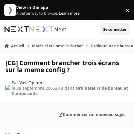
Aller au contenu
View in the app
×
Di
A better way to browse.
Learn more
.
Next
Se connecter
Accueil
Matériel et Conseils d'achat
Ordinateurs de bureau
[CG] Comment brancher trois écrans
sur la meme config ?
Par
VascOpium
le 28 septembre 2005
20 a
dans
Ordinateurs de bureau et
Composants
Commencer un nouveau sujet