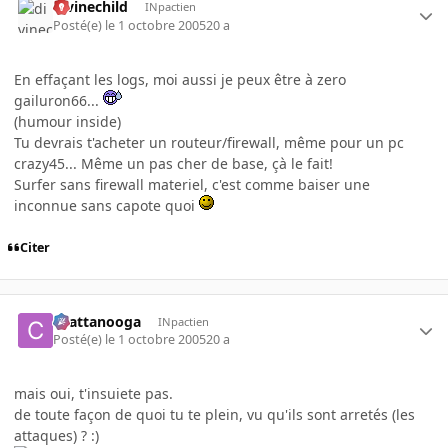
divinechild
INpactien
Posté(e)
le 1 octobre 2005
20 a
En effaçant les logs, moi aussi je peux être à zero
gailuron66...
(humour inside)
Tu devrais t'acheter un routeur/firewall, même pour un pc
crazy45... Même un pas cher de base, çà le fait!
Surfer sans firewall materiel, c'est comme baiser une
inconnue sans capote quoi
Citer
chattanooga
INpactien
Posté(e)
le 1 octobre 2005
20 a
mais oui, t'insuiete pas.
de toute façon de quoi tu te plein, vu qu'ils sont arretés (les
attaques) ? :)