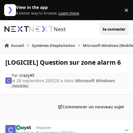
Aller au contenu
View in the app
×
Di
A better way to browse.
Learn more
.
Next
Se connecter
Accueil
Systèmes d'exploitation
Microsoft Windows (Mobile
[LOGICIEL] Question sur zone alarm 6
Par
crazy45
le 28 septembre 2005
20 a
dans
Microsoft Windows
(Mobile)
Commencer un nouveau sujet
crazy45
INpactien
Posté(e)
le 28 septembre 2005
20 a