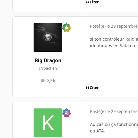
Citer
Posté(e)
le 29 septembre
si ton controleur Raid 
identiques en Sata ou 
Big Dragon
INpactien
12,2 k
messages
Citer
Posté(e)
le 29 septembre
Au cas où ça fonctionner
en ATA.