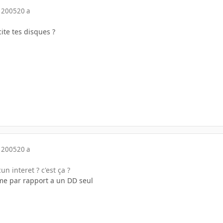
 2005
20 a
ite tes disques ?
 2005
20 a
n interet ? c'est ça ?
e par rapport a un DD seul