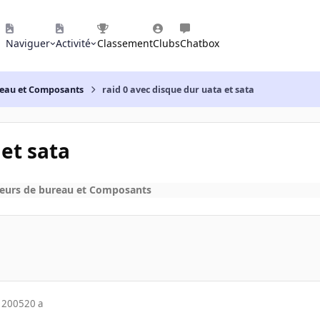
Naviguer
Activité
Classement
Clubs
Chatbox
reau et Composants
raid 0 avec disque dur uata et sata
 et sata
eurs de bureau et Composants
 2005
20 a