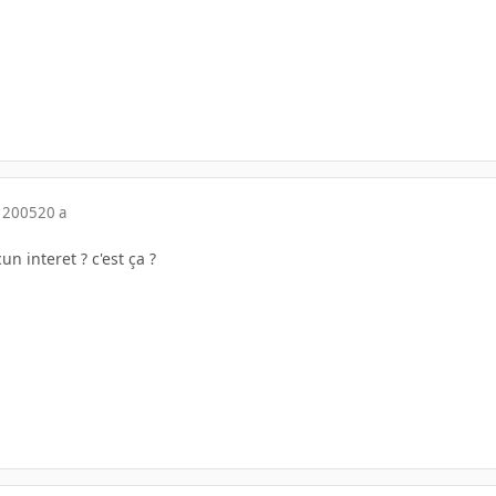
 2005
20 a
n interet ? c'est ça ?