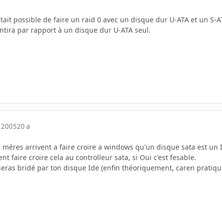
 était possible de faire un raid 0 avec un disque dur U-ATA et un S-A
sentira par rapport à un disque dur U-ATA seul.
 2005
20 a
 méres arrivent a faire croire a windows qu'un disque sata est un 
nt faire croire cela au controlleur sata, si Oui c'est fesable.
seras bridé par ton disque Ide (enfin théoriquement, caren pratique