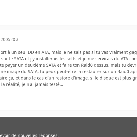
 2005
20 a
ort à un seul DD en ATA, mais je ne sais pas si tu vas vraiment g
is sur le SATA et j'y installerais les softs et je me servirais du ATA 
 te payer un deuxième SATA et faire ton Raid0 dessus, mais tu devr
ne image du SATA, tu peux peut-être la restaurer sur un Raid0 après
ire ça, et dans le cas d'un restore d'image, si le disque est plus 
 réalité, je n'ai jamais testé...
cevoir de nouvelles réponses.