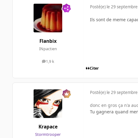
Posté(e)
le 29 septembre
Ils sont de meme capac
Flanbix
INpactien
1,9 k
messages
Citer
Posté(e)
le 29 septembre
donc en gros ça n'a aucu
Tu gagnera quand mem
Krapace
Stormtrooper