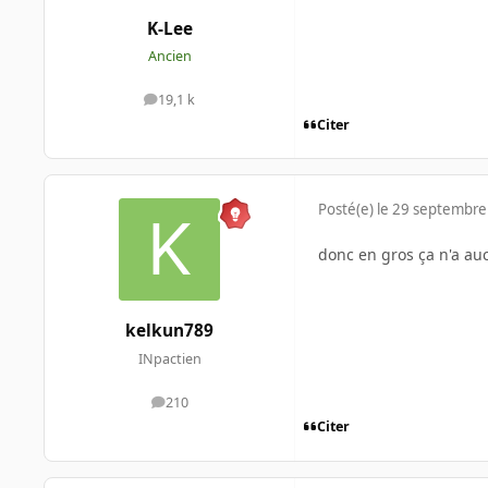
K-Lee
Ancien
19,1 k
messages
Citer
Posté(e)
le 29 septembre
donc en gros ça n'a aucu
kelkun789
INpactien
210
messages
Citer