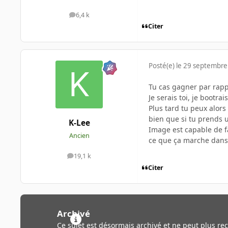
6,4 k
messages
Citer
Posté(e)
le 29 septembre
Tu cas gagner par rapp
Je serais toi, je bootra
Plus tard tu peux alors
bien que si tu prends u
K-Lee
Image est capable de fa
Ancien
ce que ça marche dans la
19,1 k
messages
Citer
Archivé
Ce sujet est désormais archivé et ne peut plus re