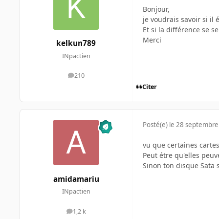
Bonjour,
je voudrais savoir si il
Et si la différence se 
Merci
kelkun789
INpactien
210
messages
Citer
Posté(e)
le 28 septembre
vu que certaines cartes
Peut étre qu'elles peuve
Sinon ton disque Sata 
amidamariu
INpactien
1,2 k
messages