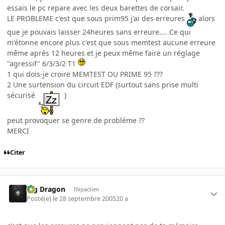
essais le pc repare avec les deux barettes de corsair.
LE PROBLEME c'est que sous prim95 j'ai des erreures
alors
que je pouvais laisser 24heures sans erreure.... Ce qui
m'étonne encore plus c'est que sous memtest aucune erreure
même aprés 12 heures et je peux même faire un réglage
"agressif" 6/3/3/2 T1
1 qui dois-je croire MEMTEST OU PRIME 95 ???
2 Une surtension du circuit EDF (surtout sans prise multi
sécurisé
)
peut provoquer se genre de probléme ??
MERCI
Citer
Big Dragon
INpactien
Posté(e)
le 28 septembre 2005
20 a