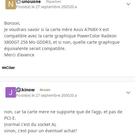
Nounouone
INpactien
Posté(e)
le 27 septembre 2005
20 a
Bonsoir,
Je voudrais savoir si la carte mère Asus A7N8X-X est
compatible avec la carte graphique PowerColor Radeon
X800GT 256 Mo GDDR3, et si non, quelle carte graphique
équivalente serait compatible.
Merci d'avance
Citer
jackinow
Ancien
Posté(e)
le 27 septembre 2005
20 a
non, car ta carte mere ne supporte que de l'agp, et pas de
PCI-E.
(normal c'est du socket A).
sinon, c'est pour un éventuel achat?