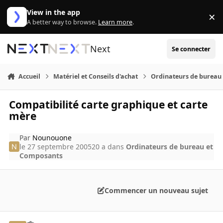
Aller au contenu
View in the app
×
Di
A better way to browse.
Learn more
.
Next
Se connecter
Accueil
Matériel et Conseils d'achat
Ordinateurs de bureau
Compatibilité carte graphique et carte
mère
Par
Nounouone
le 27 septembre 2005
20 a
dans
Ordinateurs de bureau et
Composants
Commencer un nouveau sujet