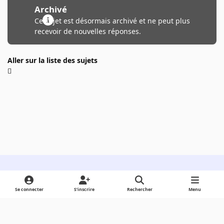
Archivé
Ce sujet est désormais archivé et ne peut plus
recevoir de nouvelles réponses.
Aller sur la liste des sujets
Light Mode
Dark Mode
System Preference
Se connecter
S’inscrire
Rechercher
Menu
Langue
Cookies
Powered by
Invision Community