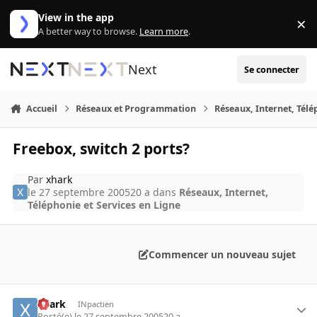
Aller au contenu
View in the app
×
Di
A better way to browse.
Learn more
.
Next
Se connecter
Accueil
Réseaux et Programmation
Réseaux, Internet, Télé
Freebox, switch 2 ports?
Par
xhark
le 27 septembre 2005
20 a
dans
Réseaux, Internet,
Téléphonie et Services en Ligne
Commencer un nouveau sujet
xhark
INpactien
Posté(e)
le 27 septembre 2005
20 a