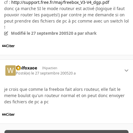
cf :
http://support.free.fr/maj/freebox_V3-V4_dgp.pdf
donc ça marche SI le mode routeur est activé (logique il faut
pouvoir router les paquets!) par contre je me demande si on
peut prendre des fichiers de pc à pc comme avec un switch lol
!
Modifié
le 27 septembre 2005
20 a
par xhark
Citer
wolfoxaoe
INpactien
Posté(e)
le 27 septembre 2005
20 a
je crois que comme la freebox fait alors routeur, elle fait le
meme boulot qu'un routeur normal et on peut donc envoyer
des fichiers de pc a pc
Citer