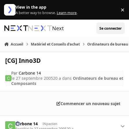
Aller au contenu
View in the app
×
Di
A better way to browse.
Learn more
.
Next
Se connecter
Accueil
Matériel et Conseils d'achat
Ordinateurs de bureau
[CG] Inno3D
Par
Carbone 14
le 27 septembre 2005
20 a
dans
Ordinateurs de bureau et
Composants
Commencer un nouveau sujet
Carbone 14
INpactien
Posté(e)
le 27 septembre 2005
20 a