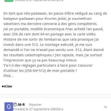
En tant que néo-padawan, en passe d'être relégué au rang de
balayeur-padawan pour écuries jedaï, je soumettrais
volontiers ma dernière connerie à des gens compétents.
J'ai un portable, modèle économique Fnac acheté l'an passé,
avec 256 de ram dont 64 en partage avec la carte vidéo.
Histoire de me sortir de l'embarras que cela provoque j'ai
investi dans une 512. Le montage exécuté, je me suis
demandé si l'on ne m'avait pas vendu une -512, étant donné
les resultats catastrophiques./ J'en rajoute, mais j'ai surtout
l'impression que ça va pas beaucoup mieux.
Y'a-t-il des réglages particuliers à faire pour s'assurer
d'utiliser les (256-64+512) de mon portable ?
Pitié...
Citer
GAM-R
INpactien
Posté(e)
le 27 septembre 2005
20 a