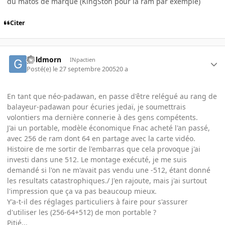
du matos de marque (KingSton pour la ram par exemple)
Citer
goldmorn
INpactien
Posté(e)
le 27 septembre 2005
20 a
En tant que néo-padawan, en passe d'être relégué au rang de
balayeur-padawan pour écuries jedaï, je soumettrais
volontiers ma dernière connerie à des gens compétents.
J'ai un portable, modèle économique Fnac acheté l'an passé,
avec 256 de ram dont 64 en partage avec la carte vidéo.
Histoire de me sortir de l'embarras que cela provoque j'ai
investi dans une 512. Le montage exécuté, je me suis
demandé si l'on ne m'avait pas vendu une -512, étant donné
les resultats catastrophiques./ J'en rajoute, mais j'ai surtout
l'impression que ça va pas beaucoup mieux.
Y'a-t-il des réglages particuliers à faire pour s'assurer
d'utiliser les (256-64+512) de mon portable ?
Pitié...