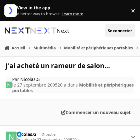
Aller au contenu
View in the app
×
Di
A better way to browse.
Learn more
.
Next
Se connecter
Accueil
Multimédia
Mobilité et périphériques portables
J'ai acheté un rameur de salon...
Par
Nicolas.G
le 27 septembre 2005
20 a
dans
Mobilité et périphériques
portables
Commencer un nouveau sujet
Nicolas.G
INpactien
Posté(e)
le 27 septembre 2005
20 a