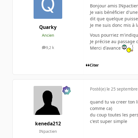
Bonjour amis INpactien
Je vais bénéficier d'un
dit que quelque puisse
Je me suis donc mis à l
Quarky
Vous pourriez m'indique
Ancien
Je précise au passage qu
Merci d'avance
9,2 k
messages
Citer
Posté(e)
le 25 septembre
quand tu va creer ton l
comme ca)
du coup toutes les per
c'est super simple
keneda212
INpactien