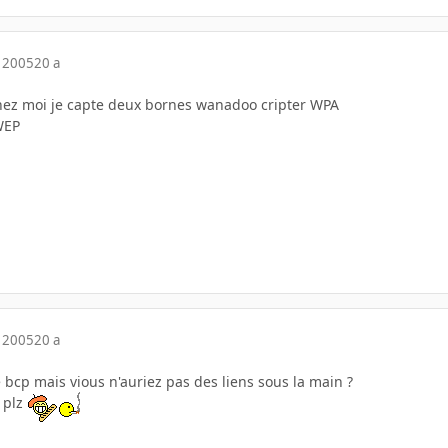
 2005
20 a
 chez moi je capte deux bornes wanadoo cripter WPA
WEP
 2005
20 a
 bcp mais vious n'auriez pas des liens sous la main ?
 plz