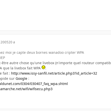
 2005
20 a
 chez moi je capte deux bornes wanadoo cripter WPA
WEP
-être autre chose qu'une livebox (n'importe quel routeur compatib
 que la livebox fait WPA
.
 fait :
http://www.issy-sanfil.net/article.php3?id_article=32
apide sur
Google
:
rnaldunet.com/0304/030407_faq_wpa.shtml
marche.net/wifi/wifisecu.php3