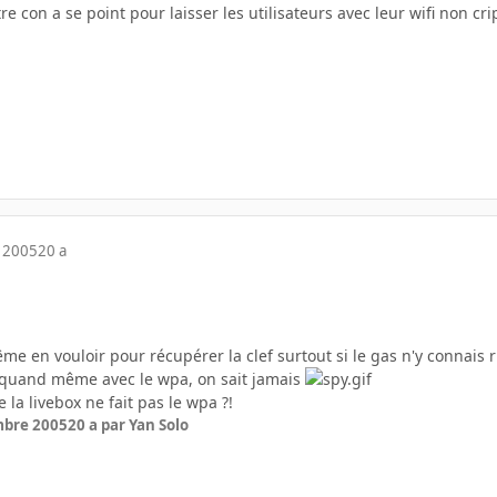
e con a se point pour laisser les utilisateurs avec leur wifi non cri
 2005
20 a
e en vouloir pour récupérer la clef surtout si le gas n'y connais r
 quand même avec le wpa, on sait jamais
e la livebox ne fait pas le wpa ?!
mbre 2005
20 a
par Yan Solo