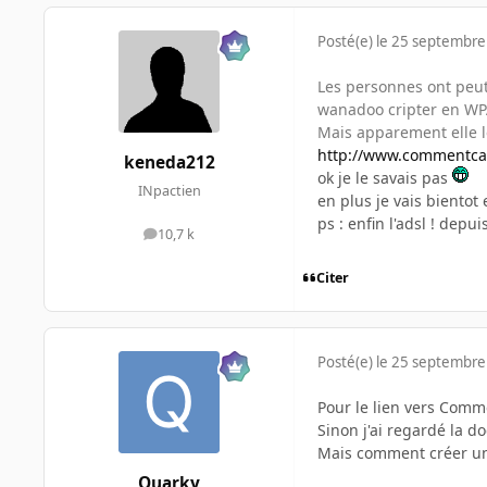
Posté(e)
le 25 septembre
Les personnes ont peut
wanadoo cripter en WPA
Mais apparement elle le
http://www.commentcam
keneda212
ok je le savais pas
INpactien
en plus je vais bientot
ps : enfin l'adsl ! depu
10,7 k
messages
Citer
Posté(e)
le 25 septembre
Pour le lien vers Comme
Sinon j'ai regardé la d
Mais comment créer une
Quarky