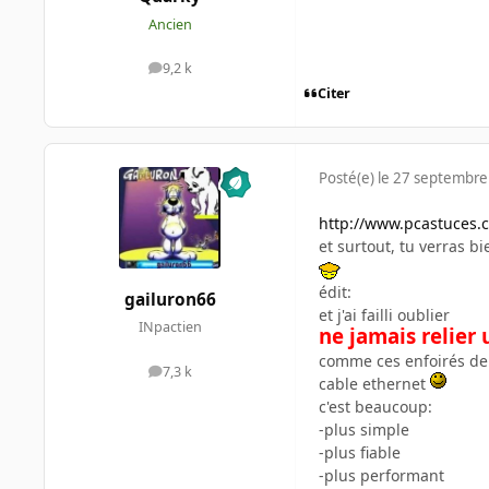
Ancien
9,2 k
messages
Citer
Posté(e)
le 27 septembre
http://www.pcastuces.c
et surtout, tu verras b
édit:
gailuron66
et j'ai failli oublier
INpactien
ne jamais relier
comme ces enfoirés de 
7,3 k
messages
cable ethernet
c'est beaucoup:
-plus simple
-plus fiable
-plus performant