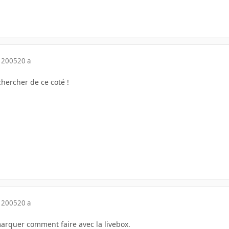
 2005
20 a
chercher de ce coté !
 2005
20 a
marquer comment faire avec la livebox.