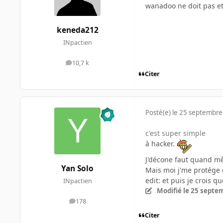
wanadoo ne doit pas etr
keneda212
INpactien
10,7 k
messages
Citer
Posté(e)
le 25 septembre
c'est super simple
à hacker.
J'décone faut quand mêm
Yan Solo
Mais moi j'me protége
edit: et puis je crois qu
INpactien
Modifié
le 25 septe
178
messages
Citer