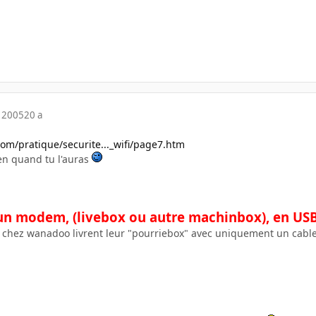
 2005
20 a
om/pratique/securite..._wifi/page7.htm
ien quand tu l'auras
 un modem, (livebox ou autre machinbox), en USB 
chez wanadoo livrent leur "pourriebox" avec uniquement un cable 