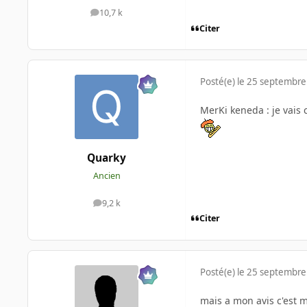
10,7 k
messages
Citer
Posté(e)
le 25 septembre
MerKi keneda : je vais 
Quarky
Ancien
9,2 k
messages
Citer
Posté(e)
le 25 septembre
mais a mon avis c'est 