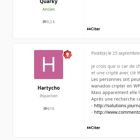
Quarky
Ancien
9,2 k
messages
Citer
Posté(e)
le 25 septembre
je crois que si car de
et une cripté avec clé 
Les personnes ont peut
wanadoo cripter en WPA
Hartycho
Mais apparement elle le
INpactien
Après une recherche r
-
http://solutions.jou
619
messages
-
http://www.commentca
Citer