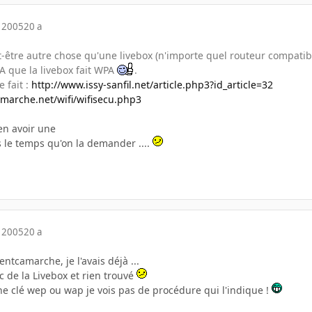
 2005
20 a
-être autre chose qu'une livebox (n'importe quel routeur compatib
 que la livebox fait WPA
.
 fait :
http://www.issy-sanfil.net/article.php3?id_article=32
arche.net/wifi/wifisecu.php3
 en avoir une
is le temps qu'on la demander ....
 2005
20 a
ntcamarche, je l'avais déjà ...
oc de la Livebox et rien trouvé
 clé wep ou wap je vois pas de procédure qui l'indique !