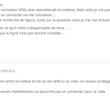
s,
e connexion ADSL avec wanadoo (et la Livebox). Mais voilà je n'ai pa
 se connecter via ma connexion ...
a recherche de topics, tutos sur la question mais je n'ai rien trouv
r ce qu'il m'est indispensable de faire ...
e la ligne n'est pas encore installée ...
 2005
20 a
ien entre la livebox et ton pc (en wifi) tu va creer un reseau proteg
sonnes malveillantes ne pourront pas se connecter sans ce code