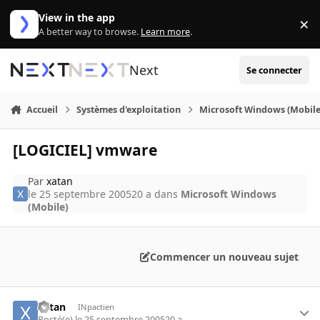
Aller au contenu
View in the app
×
Di
A better way to browse.
Learn more
.
Next
Se connecter
Accueil
Systèmes d'exploitation
Microsoft Windows (Mobile
[LOGICIEL] vmware
Par
xatan
le 25 septembre 2005
20 a
dans
Microsoft Windows
(Mobile)
Commencer un nouveau sujet
xatan
INpactien
Posté(e)
le 25 septembre 2005
20 a