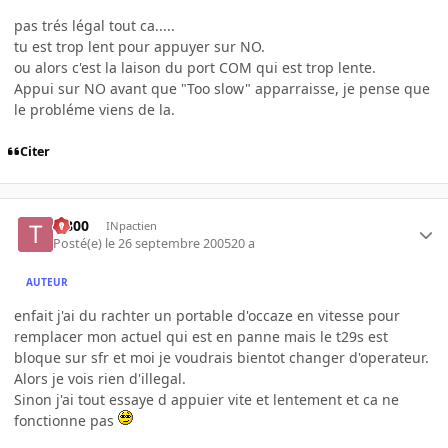
pas trés légal tout ca.....
tu est trop lent pour appuyer sur NO.
ou alors c'est la laison du port COM qui est trop lente.
Appui sur NO avant que "Too slow" apparraisse, je pense que
le probléme viens de la.
Citer
T-800
INpactien
Posté(e)
le 26 septembre 2005
20 a
AUTEUR
enfait j'ai du rachter un portable d'occaze en vitesse pour
remplacer mon actuel qui est en panne mais le t29s est
bloque sur sfr et moi je voudrais bientot changer d'operateur.
Alors je vois rien d'illegal.
Sinon j'ai tout essaye d appuier vite et lentement et ca ne
fonctionne pas