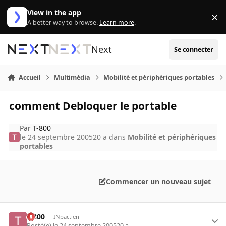
Aller au contenu
View in the app
×
Di
A better way to browse.
Learn more
.
Next
Se connecter
Accueil
Multimédia
Mobilité et périphériques portables
comment Debloquer le portable
Par
T-800
le 24 septembre 2005
20 a
dans
Mobilité et périphériques
portables
Commencer un nouveau sujet
T-800
INpactien
Posté(e)
le 24 septembre 2005
20 a