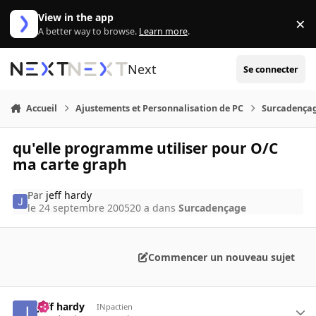
Aller au contenu
View in the app
×
Di
A better way to browse.
Learn more
.
Next
Se connecter
Accueil
Ajustements et Personnalisation de PC
Surcadença
qu'elle programme utiliser pour O/C
ma carte graph
Par
jeff hardy
le 24 septembre 2005
20 a
dans
Surcadençage
Commencer un nouveau sujet
jeff hardy
INpactien