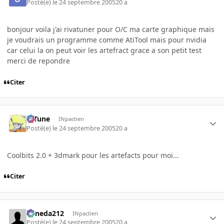
Posté(e)
le 24 septembre 2005
20 a
bonjour voila j'ai rivatuner pour O/C ma carte graphique mais
je voudrais un programme comme AtiTool mais pour nvidia
car celui la on peut voir les artefract grace a son petit test
merci de repondre
Citer
D-Tune
INpactien
Posté(e)
le 24 septembre 2005
20 a
Coolbits 2.0 + 3dmark pour les artefacts pour moi...
Citer
keneda212
INpactien
Posté(e)
le 24 septembre 2005
20 a