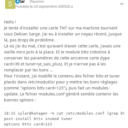
Sylar
INpactien
Posté(e)
le 24 septembre 2005
20 a
Hello !
Je tente d'installer une carte TNT sur ma machine tournant
sous Debian Sarge. J'ai eu à installer un noyau récent, jusque
là, pas (trop) de problème.
Là où j'ai du mal, c'est qu'avant d'avoir cette carte, j'avais une
vieille miro pctv à la place. Et le module bttv s'obstine à
conserver les paramètres de cette ancienne carte (type
card=39 et tuner=je_sais_plus). Et je n'arrive pas à les
remplacer par les bons ...
Pour l'instant, j'ai modifié le contenu des fichier bttv et tuner
placés dans /etc/modutils/ pour y mettre les bons réglages
(comme "options bttv card=123"), puis fait un modules-
update. Le fichier modules.conf généré semble contenir les
bonnes options :
18:15 sylar@katagen ~% cat /etc/modules.conf |grep bttv
post-install bttv insmod tuner

options bttv card=123
