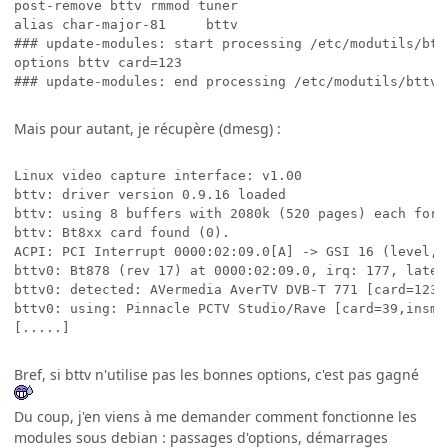
post-remove bttv rmmod tuner

alias char-major-81     bttv

### update-modules: start processing /etc/modutils/bttv
options bttv card=123

Mais pour autant, je récupère (dmesg) :
Linux video capture interface: v1.00

bttv: driver version 0.9.16 loaded

bttv: using 8 buffers with 2080k (520 pages) each for c
bttv: Bt8xx card found (0).

ACPI: PCI Interrupt 0000:02:09.0[A] -> GSI 16 (level, l
bttv0: Bt878 (rev 17) at 0000:02:09.0, irq: 177, laten
bttv0: detected: AVermedia AverTV DVB-T 771 [card=123]
bttv0: using: Pinnacle PCTV Studio/Rave [card=39,insmod
Bref, si bttv n'utilise pas les bonnes options, c'est pas gagné
Du coup, j'en viens à me demander comment fonctionne les
modules sous debian : passages d'options, démarrages