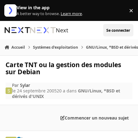
Aller au contenu
View in the app
×
Di
A better way to browse.
Learn more
.
Next
Se connecter
Accueil
Systèmes d'exploitation
GNU/Linux, *BSD et dérivé
Carte TNT ou la gestion des modules
sur Debian
Par
Sylar
le 24 septembre 2005
20 a
dans
GNU/Linux, *BSD et
dérivés d'UNIX
Commencer un nouveau sujet