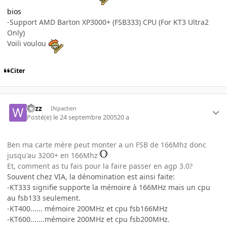
bios
-Support AMD Barton XP3000+ (FSB333) CPU (For KT3 Ultra2
Only)
Voili voulou
Citer
wizz
INpactien
Posté(e)
le 24 septembre 2005
20 a
Ben ma carte mère peut monter a un FSB de 166Mhz donc
jusqu'au 3200+ en 166Mhz
Et, comment as tu fais pour la faire passer en agp 3.0?
Souvent chez VIA, la dénomination est ainsi faite:
-KT333 signifie supporte la mémoire à 166MHz mais un cpu
au fsb133 seulement.
-KT400...... mémoire 200MHz et cpu fsb166MHz
-KT600.......mémoire 200MHz et cpu fsb200MHz.