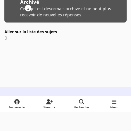
Archivé
Ce sujet est désormais archivé et ne peut plus
recevoir de nouvelles réponses.
Aller sur la liste des sujets
Light Mode
Dark Mode
System Preference
Se connecter
S’inscrire
Rechercher
Menu
Langue
Cookies
Powered by
Invision Community