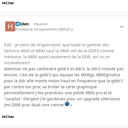
Citer
hidden
INpactien
Posté(e)
le 24 septembre 2005
20 a
Edit : je viens de m'apercevoir que toute la gamme des
GeForce 6600 et 6800 sauf la 6800 ont de la DDR3 comme
mémoire, la 6800 ayant seulement de la DDR, est ce un
inconvénient?
attention ne pas confondre gddr3 et ddr3, la ddr3 n'existe pas
encore, c'est de la gddr3 qui equipe les 6600gt, 6800gt/ultra
pour la ddr elle monte moins haut en frequence que la gddr3
par contre ton proc va brider ta carte graphique
personellement j'me prendrais une petite 9800 pro et le
"surplus" d'argent j'le garderais pour un upgrade ulterieure
(mi-2006 proc dual core conroe
)
Citer