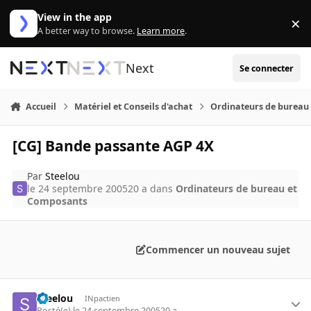
Aller au contenu
View in the app
×
Di
A better way to browse.
Learn more
.
Next
Se connecter
Accueil
Matériel et Conseils d'achat
Ordinateurs de bureau
[CG] Bande passante AGP 4X
Par
Steelou
le 24 septembre 2005
20 a
dans
Ordinateurs de bureau et
Composants
Commencer un nouveau sujet
Steelou
INpactien
Posté(e)
le 24 septembre 2005
20 a