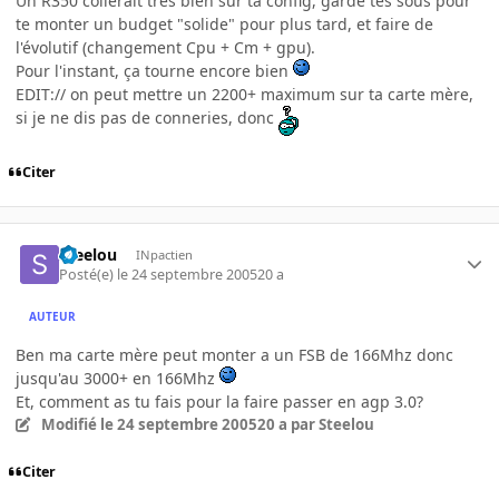
Un R350 collerait très bien sur ta config, garde tes sous pour
te monter un budget "solide" pour plus tard, et faire de
l'évolutif (changement Cpu + Cm + gpu).
Pour l'instant, ça tourne encore bien
EDIT:// on peut mettre un 2200+ maximum sur ta carte mère,
si je ne dis pas de conneries, donc
Citer
Steelou
INpactien
Posté(e)
le 24 septembre 2005
20 a
AUTEUR
Ben ma carte mère peut monter a un FSB de 166Mhz donc
jusqu'au 3000+ en 166Mhz
Et, comment as tu fais pour la faire passer en agp 3.0?
Modifié
le 24 septembre 2005
20 a
par Steelou
Citer