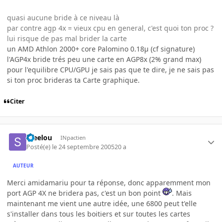
quasi aucune bride à ce niveau là
par contre agp 4x = vieux cpu en general, c'est quoi ton proc ?
lui risque de pas mal brider la carte
un AMD Athlon 2000+ core Palomino 0.18µ (cf signature)
l'AGP4x bride trés peu une carte en AGP8x (2% grand max)
pour l'equilibre CPU/GPU je sais pas que te dire, je ne sais pas
si ton proc brideras ta Carte graphique.
Citer
Steelou
INpactien
Posté(e)
le 24 septembre 2005
20 a
AUTEUR
Merci amidamariu pour ta réponse, donc apparemment mon
port AGP 4X ne bridera pas, c'est un bon point
. Mais
maintenant me vient une autre idée, une 6800 peut t'elle
s'installer dans tous les boitiers et sur toutes les cartes