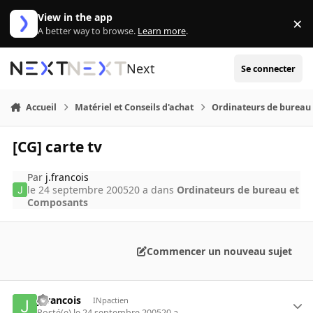
Aller au contenu
View in the app
×
Di
A better way to browse.
Learn more
.
Next
Se connecter
Accueil
Matériel et Conseils d'achat
Ordinateurs de bureau
[CG] carte tv
Par
j.francois
le 24 septembre 2005
20 a
dans
Ordinateurs de bureau et
Composants
Commencer un nouveau sujet
j.francois
INpactien
Posté(e)
le 24 septembre 2005
20 a