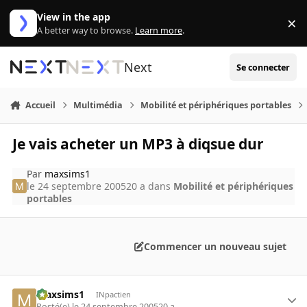
Aller au contenu
View in the app
×
Di
A better way to browse.
Learn more
.
Next
Se connecter
Accueil
Multimédia
Mobilité et périphériques portables
Je vais acheter un MP3 à diqsue dur
Par
maxsims1
le 24 septembre 2005
20 a
dans
Mobilité et périphériques
portables
Commencer un nouveau sujet
maxsims1
INpactien
Posté(e)
le 24 septembre 2005
20 a