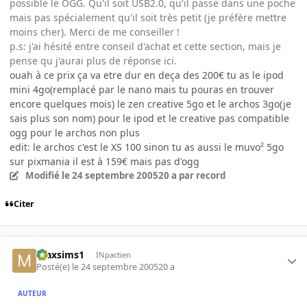
possible le OGG. Qu'il soit USB2.0, qu'il passe dans une poche
mais pas spécialement qu'il soit très petit (je préfère mettre
moins cher). Merci de me conseiller !
p.s: j'ai hésité entre conseil d'achat et cette section, mais je
pense qu j'aurai plus de réponse ici.
ouah à ce prix ça va etre dur en deça des 200€ tu as le ipod
mini 4go(remplacé par le nano mais tu pouras en trouver
encore quelques mois) le zen creative 5go et le archos 3go(je
sais plus son nom) pour le ipod et le creative pas compatible
ogg pour le archos non plus
edit: le archos c'est le XS 100 sinon tu as aussi le muvo² 5go
sur pixmania il est à 159€ mais pas d'ogg
Modifié
le 24 septembre 2005
20 a
par record
Citer
maxsims1
INpactien
Posté(e)
le 24 septembre 2005
20 a
AUTEUR