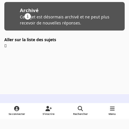
Archivé
Ce sujet est désormais archivé et ne peut plus
recevoir de nouvelles réponses.
Aller sur la liste des sujets
Light Mode
Dark Mode
System Preference
Se connecter
S’inscrire
Rechercher
Menu
Langue
Cookies