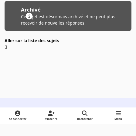
Archivé
Ce sujet est désormais archivé et ne peut plus
recevoir de nouvelles réponses.
Aller sur la liste des sujets
Light Mode
Dark Mode
System Preference
Se connecter
S’inscrire
Rechercher
Menu
Langue
Cookies
Powered by
Invision Community