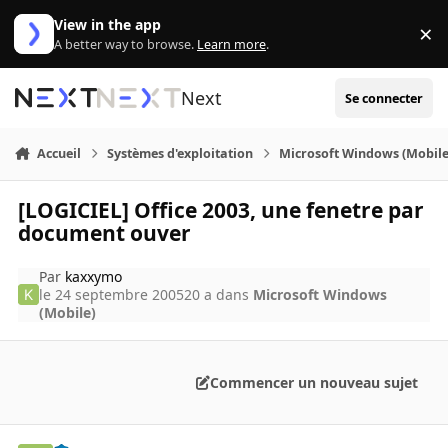
Aller au contenu
View in the app
×
Di
A better way to browse.
Learn more
.
Next
Se connecter
Accueil
Systèmes d'exploitation
Microsoft Windows (Mobile
[LOGICIEL] Office 2003, une fenetre par
document ouver
Par
kaxxymo
le 24 septembre 2005
20 a
dans
Microsoft Windows
(Mobile)
Commencer un nouveau sujet