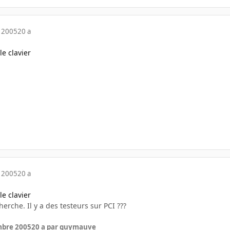
 2005
20 a
le clavier
 2005
20 a
le clavier
erche. Il y a des testeurs sur PCI ???
mbre 2005
20 a
par guymauve