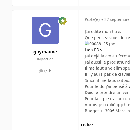
Posté(e)
le 27 septembre
J'ai édité mon titre.
Que pensez-vous de ce b
Lien PDN
guymauve
J'ai déjà la cm au forma
INpactien
J'ai aussi le proc (thu
Il me faut une alim spéc
1,5 k
messages
Il l'y aura pas de clavi
Sinon il me faudrait au
Pour le dd j'ai pensé à
Dois-je prendre un vent
Pour la cg je n'ai aucun
Aurais-je oublié qqchos
Budget +- 300€ Merci à
Citer