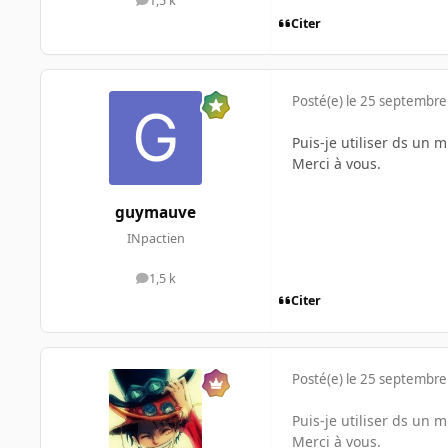
1,5 k
messages
Citer
Posté(e)
le 25 septembre
Puis-je utiliser ds un 
Merci à vous.
guymauve
INpactien
1,5 k
messages
Citer
Posté(e)
le 25 septembre
Puis-je utiliser ds un 
Merci à vous.