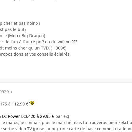
 cher et pas noir :-)
t pas le but)
ce (Merci Big Dragon)
 de l'un à l'autre pc ? ou du wifi ou ???
soit moins cher qu'un TVIX (+-300€)
ropositions et vos conseils éclairés.
005
20 a
C17S à 112,90 €
la
LC Power LC6420 à 29,95 €
par ex)
ur le matos, je connais plus le marché mais tu trouveras bien kekchos
ne sortie video TV (prise jaune), une carte de base comme la radeon 