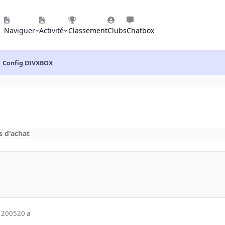
Naviguer
Activité
Classement
Clubs
Chatbox
Config DIVXBOX
s d'achat
 2005
20 a