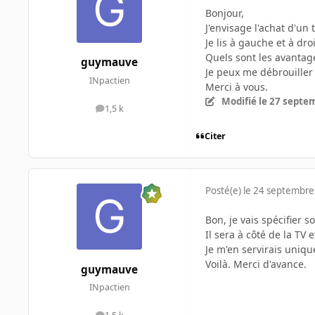
Bonjour,
J'envisage l'achat d'un 
Je lis à gauche et à dr
Quels sont les avantag
guymauve
Je peux me débrouiller
INpactien
Merci à vous.
Modifié
le 27 septe
1,5 k
messages
Citer
Posté(e)
le 24 septembre
Bon, je vais spécifier so
Il sera à côté de la TV 
Je m'en servirais uniqu
Voilà. Merci d'avance.
guymauve
INpactien