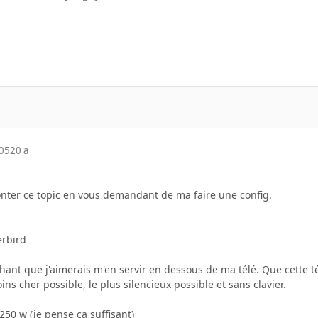
005
20 a
nter ce topic en vous demandant de ma faire une config.
erbird
hant que j'aimerais m'en servir en dessous de ma télé. Que cette t
oins cher possible, le plus silencieux possible et sans clavier.
250 w (je pense ça suffisant)