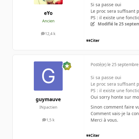
Si sa passe oui
Le proc sera suffisant p
eYo
PS : il existe une foncti
Ancien
Modifié
le 25 septe
12,4 k
messages
Citer
Posté(e)
le 25 septembre
Si sa passe oui
Le proc sera suffisant p
PS : il existe une fonct
Oui sorry honte sur mo
guymauve
Sinon comment faire vu
INpactien
Comment vais-je la cont
Merci à vous.
1,5 k
messages
Citer