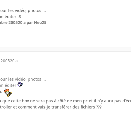
our les vidéo, photos ...
on éditer :8
mbre 2005
20 a
par Neo25
 2005
20 a
our les vidéo, photos ...
ion éditer
i.
 que cette box ne sera pas à côté de mon pc et il n'y aura pas d'é
roller et comment vais-je transférer des fichiers ???