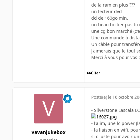
de la ram en plus ???
un lecteur dvd
dd de 160go min.
un beau boitier pas trop
une cg bon marché (c'es
Une commande à distan
Un câble pour transférer
J'aimerais que le tout 
Merci à vous pour vos p
Citer
Posté(e)
le 16 octobre 2
- Silverstone Lascala L
- l'alim, une lc power (
- la liaison en wifi, po
vavanjukebox
si c juste pour avoir u