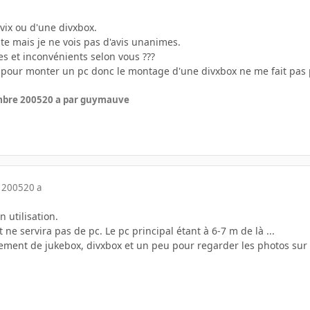
tvix ou d'une divxbox.
oite mais je ne vois pas d'avis unanimes.
es et inconvénients selon vous ???
 pour monter un pc donc le montage d'une divxbox ne me fait pas p
mbre 2005
20 a
par guymauve
 2005
20 a
n utilisation.
et ne servira pas de pc. Le pc principal étant à 6-7 m de là ...
ement de jukebox, divxbox et un peu pour regarder les photos sur la