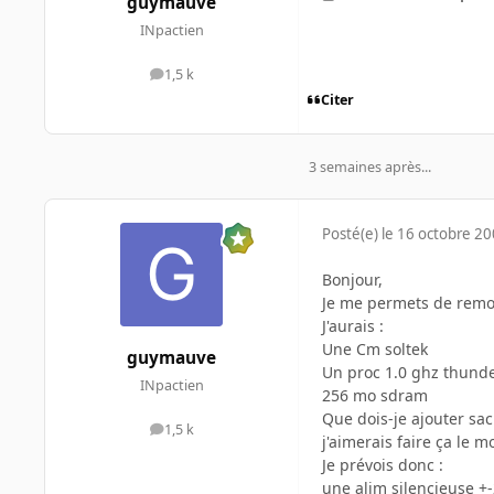
guymauve
INpactien
1,5 k
messages
Citer
3 semaines après...
Posté(e)
le 16 octobre 2
Bonjour,
Je me permets de remo
J'aurais :
Une Cm soltek
guymauve
Un proc 1.0 ghz thund
INpactien
256 mo sdram
Que dois-je ajouter sac
1,5 k
messages
j'aimerais faire ça le m
Je prévois donc :
une alim silencieuse +-