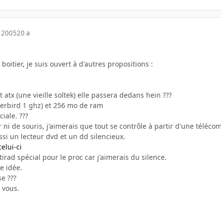
 2005
20 a
oitier, je suis ouvert à d'autres propositions :
t atx (une vieille soltek) elle passera dedans hein ???
nderbird 1 ghz) et 256 mo de ram
iale. ???
er ni de souris, j'aimerais que tout se contrôle à partir d'une téléc
ssi un lecteur dvd et un dd silencieux.
celui-ci
irad spécial pour le proc car j'aimerais du silence.
e idée.
e ???
 vous.