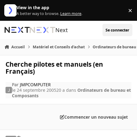
Aller au contenu
View in the app
×
Di
A better way to browse.
Learn more
.
Next
Se connecter
Accueil
Matériel et Conseils d'achat
Ordinateurs de bureau
Cherche pilotes et manuels (en
Français)
Par
JMPCOMPUTER
le 24 septembre 2005
20 a
dans
Ordinateurs de bureau et
Composants
Commencer un nouveau sujet