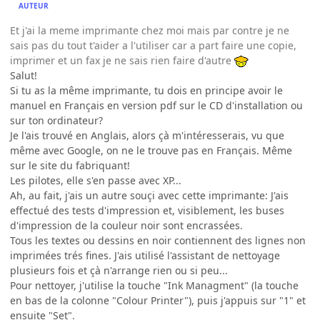
AUTEUR
Et j'ai la meme imprimante chez moi mais par contre je ne
sais pas du tout t'aider a l'utiliser car a part faire une copie,
imprimer et un fax je ne sais rien faire d'autre
Salut!
Si tu as la même imprimante, tu dois en principe avoir le
manuel en Français en version pdf sur le CD d'installation ou
sur ton ordinateur?
Je l'ais trouvé en Anglais, alors çà m'intéresserais, vu que
même avec Google, on ne le trouve pas en Français. Même
sur le site du fabriquant!
Les pilotes, elle s'en passe avec XP...
Ah, au fait, j'ais un autre souçi avec cette imprimante: J'ais
effectué des tests d'impression et, visiblement, les buses
d'impression de la couleur noir sont encrassées.
Tous les textes ou dessins en noir contiennent des lignes non
imprimées trés fines. J'ais utilisé l'assistant de nettoyage
plusieurs fois et çà n'arrange rien ou si peu...
Pour nettoyer, j'utilise la touche "Ink Managment" (la touche
en bas de la colonne "Colour Printer"), puis j'appuis sur "1" et
ensuite "Set".