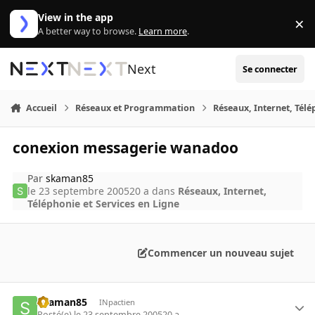
Aller au contenu
View in the app
×
Di
A better way to browse.
Learn more
.
Next
Se connecter
Accueil
Réseaux et Programmation
Réseaux, Internet, Télé
conexion messagerie wanadoo
Par
skaman85
le 23 septembre 2005
20 a
dans
Réseaux, Internet,
Téléphonie et Services en Ligne
Commencer un nouveau sujet
skaman85
INpactien
Posté(e)
le 23 septembre 2005
20 a