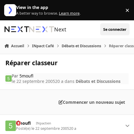
Aller au contenu
View in the app
×
Di
A better way to browse.
Learn more
.
Next
Se connecter
Accueil
INpact Café
Débats et Discussions
Réparer clas
Réparer classeur
Par
5moufl
le 22 septembre 2005
20 a
dans
Débats et Discussions
Commencer un nouveau sujet
5moufl
INpactien
Posté(e)
le 22 septembre 2005
20 a