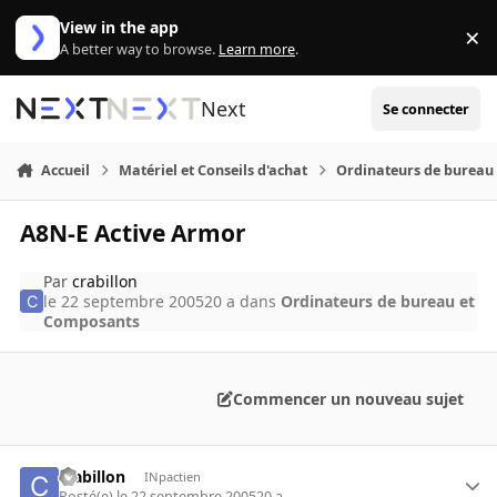
Aller au contenu
View in the app
×
Di
A better way to browse.
Learn more
.
Next
Se connecter
Accueil
Matériel et Conseils d'achat
Ordinateurs de bureau
A8N-E Active Armor
Par
crabillon
le 22 septembre 2005
20 a
dans
Ordinateurs de bureau et
Composants
Commencer un nouveau sujet
crabillon
INpactien
Posté(e)
le 22 septembre 2005
20 a