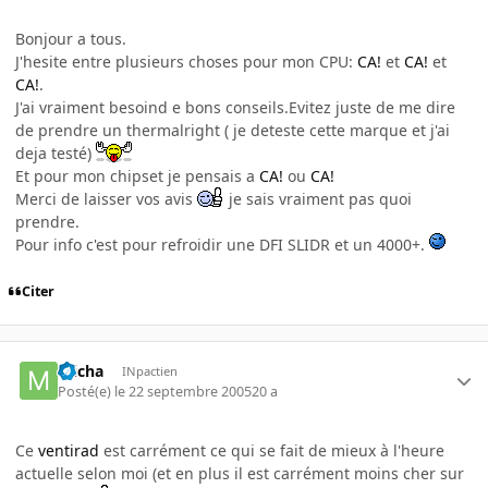
Bonjour a tous.
J'hesite entre plusieurs choses pour mon CPU:
CA!
et
CA!
et
CA!
.
J'ai vraiment besoind e bons conseils.Evitez juste de me dire
de prendre un thermalright ( je deteste cette marque et j'ai
deja testé)
Et pour mon chipset je pensais a
CA!
ou
CA!
Merci de laisser vos avis
je sais vraiment pas quoi
prendre.
Pour info c'est pour refroidir une DFI SLIDR et un 4000+.
Citer
micha
INpactien
Posté(e)
le 22 septembre 2005
20 a
Ce
ventirad
est carrément ce qui se fait de mieux à l'heure
actuelle selon moi (et en plus il est carrément moins cher sur