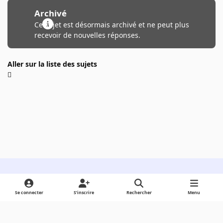
Archivé
Ce sujet est désormais archivé et ne peut plus
recevoir de nouvelles réponses.
Aller sur la liste des sujets
Light Mode
Dark Mode
System Preference
Se connecter
S’inscrire
Rechercher
Menu
Langue
Cookies
Powered by
Invision Community