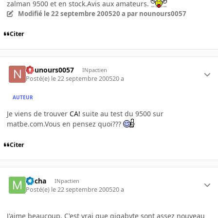
zalman 9500 et en stock.Avis aux amateurs.
Modifié
le 22 septembre 2005
20 a
par nounours0057
Citer
nounours0057
INpactien
Posté(e)
le 22 septembre 2005
20 a
AUTEUR
Je viens de trouver
CA!
suite au test du 9500 sur
matbe.com.Vous en pensez quoi???
Citer
micha
INpactien
Posté(e)
le 22 septembre 2005
20 a
J'aime beaucoup. C'est vrai que gigabyte sont assez nouveau