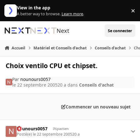
Aller au contenu
View in the app
×
Di
A better way to browse.
Learn more
.
Next
Se connecter
Accueil
Matériel et Conseils d'achat
Conseils d'achat
Cho
Choix ventilo CPU et chipset.
Par
nounours0057
le 22 septembre 2005
20 a
dans
Conseils d'achat
Commencer un nouveau sujet
nounours0057
INpactien
Posté(e)
le 22 septembre 2005
20 a