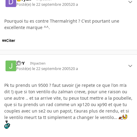
Posté(e)
le 22 septembre 2005
20 a
Pourquoi tu es contre Thermalright ? C'est pourtant une
excellente marque ^^.
Citer
JerY
INpactien
Posté(e)
le 22 septembre 2005
20 a
Pk tu prends un 9500 ? faut savoir (je repete ce que l'on m'a
dit !) que si ton ventilo du zalman creve, pour une raison ou
une autre .. et sa arrive vite, tu peux tout mettre a la poubelle,
que si tu prends un rad comme un xp120 ou xp90 et que tu
couples avec un se2 ou un papst, t'auras plus de rendu, et si
le ventilo meurt ta tt simplement a changer le ventilo...