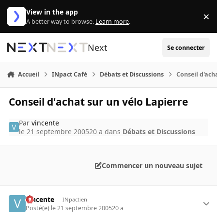
Aller au contenu
View in the app
×
Di
A better way to browse.
Learn more
.
Next
Se connecter
Accueil
INpact Café
Débats et Discussions
Conseil d'ach
Conseil d'achat sur un vélo Lapierre
Par
vincente
le 21 septembre 2005
20 a
dans
Débats et Discussions
Commencer un nouveau sujet
vincente
INpactien
Posté(e)
le 21 septembre 2005
20 a