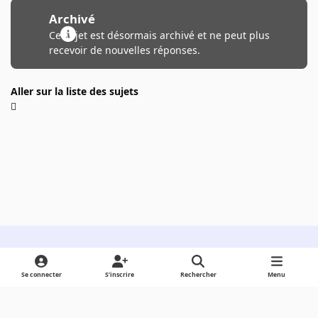
Archivé
Ce sujet est désormais archivé et ne peut plus
recevoir de nouvelles réponses.
Aller sur la liste des sujets
Light Mode
Dark Mode
System Preference
Se connecter
S’inscrire
Rechercher
Menu
Langue
Cookies
Powered by
Invision Community