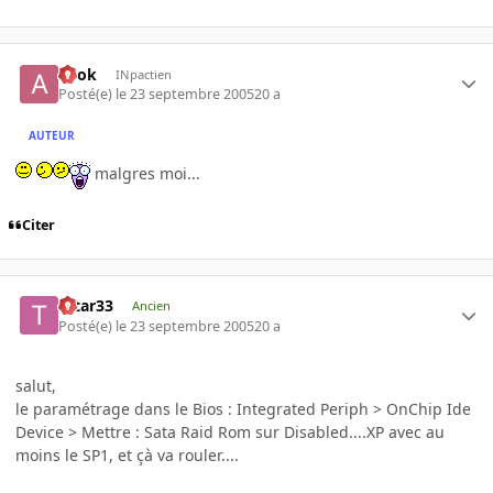
apok
INpactien
Posté(e)
le 23 septembre 2005
20 a
AUTEUR
malgres moi...
Citer
tatar33
Ancien
Posté(e)
le 23 septembre 2005
20 a
salut,
le paramétrage dans le Bios : Integrated Periph > OnChip Ide
Device > Mettre : Sata Raid Rom sur Disabled....XP avec au
moins le SP1, et çà va rouler....