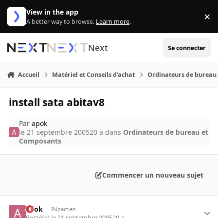
Aller au contenu
View in the app
×
Di
A better way to browse.
Learn more
.
Next
Se connecter
Accueil
Matériel et Conseils d'achat
Ordinateurs de bureau
install sata abitav8
Par
apok
le 21 septembre 2005
20 a
dans
Ordinateurs de bureau et
Composants
Commencer un nouveau sujet
apok
INpactien
Posté(e)
le 21 septembre 2005
20 a