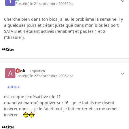
Posté(e)
le 21 septembre 2005
20 a
Cherche bien dans ton bios j'ai eu le problème la semaine il y
a quelques jours et c'était juste que dans mon bios les port
SATA 3 et 4 étaient activés ("enable") et pas les 1 et 2
("disable").
Citer
apok
INpactien
Posté(e)
le 22 septembre 2005
20 a
AUTEUR
est-ce que je désactive ide 1?
quand ya marqué appuyer sur f6 .. je le fait ils me disent
insérer dans ... je le fai et tout je fait entrer et sa me remet
insérer....
Citer