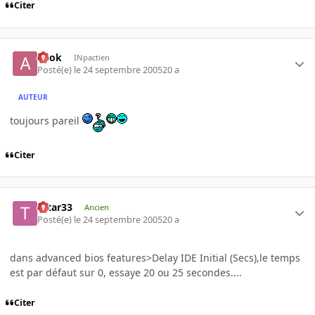
Citer
apok
INpactien
Posté(e)
le 24 septembre 2005
20 a
AUTEUR
toujours pareil
Citer
tatar33
Ancien
Posté(e)
le 24 septembre 2005
20 a
dans advanced bios features>Delay IDE Initial (Secs),le temps
est par défaut sur 0, essaye 20 ou 25 secondes....
Citer