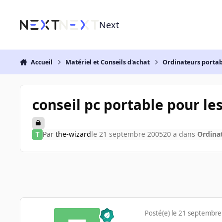
Aller au contenu
Next
Accueil
Matériel et Conseils d'achat
Ordinateurs portab
conseil pc portable pour le
Par
the-wizard
le 21 septembre 2005
20 a
dans
Ordina
Posté(e)
le 21 septembre