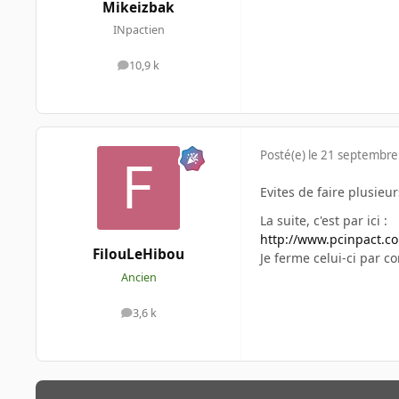
Mikeizbak
INpactien
10,9 k
messages
Posté(e)
le 21 septembre
Evites de faire plusieu
La suite, c'est par ici :
http://www.pcinpact.c
FilouLeHibou
Je ferme celui-ci par c
Ancien
3,6 k
messages