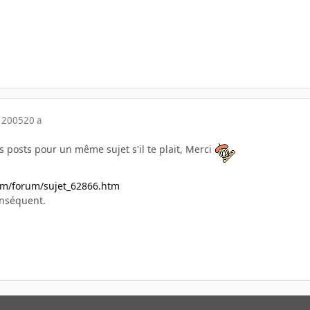
 2005
20 a
rs posts pour un même sujet s'il te plait, Merci
om/forum/sujet_62866.htm
onséquent.