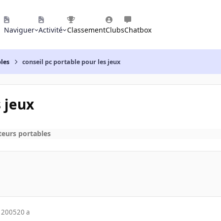
Naviguer
Activité
Classement
Clubs
Chatbox
les
conseil pc portable pour les jeux
s jeux
teurs portables
 2005
20 a