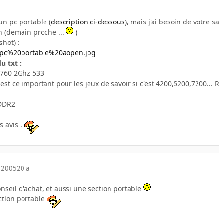
un pc portable (
description ci-dessous
), mais j'ai besoin de votre 
n (demain proche ...
)
shot) :
fr/pc%20portable%20aopen.jpg
u txt :
n 760 2Ghz 533
st ce important pour les jeux de savoir si c'est 4200,5200,7200... 
 DDR2
 avis .
 2005
20 a
conseil d'achat, et aussi une section portable
ection portable