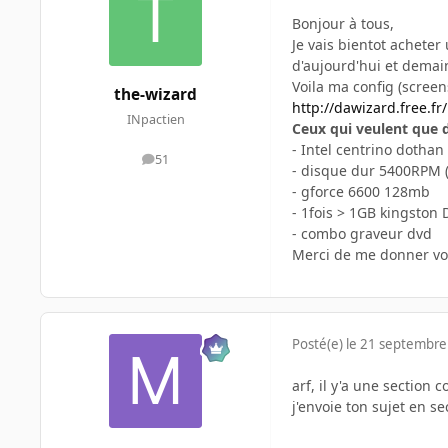
Bonjour à tous,
Je vais bientot acheter 
d'aujourd'hui et demai
Voila ma config (screen
the-wizard
http://dawizard.free.
INpactien
Ceux qui veulent que d
- Intel centrino dotha
51
messages
- disque dur 5400RPM (e
- gforce 6600 128mb
- 1fois > 1GB kingston
- combo graveur dvd
Merci de me donner vos
Posté(e)
le 21 septembre
arf, il y'a une section 
j'envoie ton sujet en s