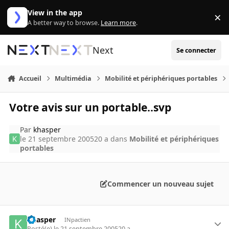
Aller au contenu
View in the app
×
Di
A better way to browse.
Learn more
.
Next
Se connecter
Accueil
Multimédia
Mobilité et périphériques portables
Votre avis sur un portable..svp
Par
khasper
le 21 septembre 2005
20 a
dans
Mobilité et périphériques
portables
Commencer un nouveau sujet
khasper
INpactien
Posté(e)
le 21 septembre 2005
20 a