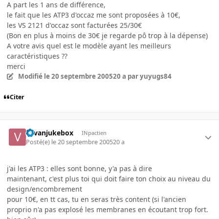
A part les 1 ans de différence,
le fait que les ATP3 d'occaz me sont proposées à 10€,
les VS 2121 d'occaz sont facturées 25/30€
(Bon en plus à moins de 30€ je regarde pô trop à la dépense)
A votre avis quel est le modèle ayant les meilleurs
caractéristiques ??
merci
Modifié
le 20 septembre 2005
20 a
par yuyugs84
Citer
vavanjukebox
INpactien
Posté(e)
le 20 septembre 2005
20 a
j'ai les ATP3 : elles sont bonne, y'a pas à dire
maintenant, c'est plus toi qui doit faire ton choix au niveau du
design/encombrement
pour 10€, en tt cas, tu en seras très content (si l'ancien
proprio n'a pas explosé les membranes en écoutant trop fort.