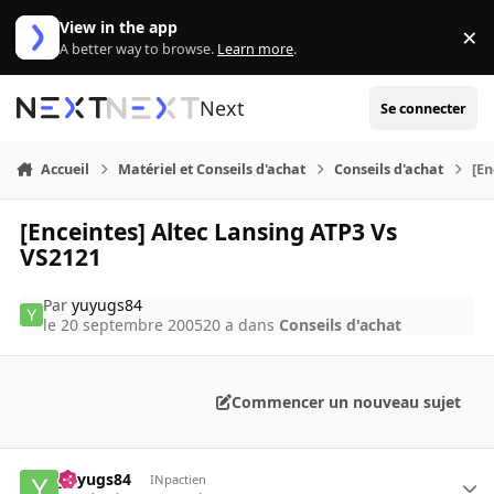
Aller au contenu
View in the app
×
Di
A better way to browse.
Learn more
.
Next
Se connecter
Accueil
Matériel et Conseils d'achat
Conseils d'achat
[En
[Enceintes] Altec Lansing ATP3 Vs
VS2121
Par
yuyugs84
le 20 septembre 2005
20 a
dans
Conseils d'achat
Commencer un nouveau sujet
yuyugs84
INpactien