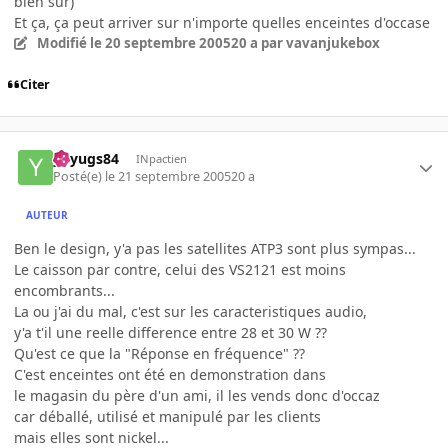
bien sûr)
Et ça, ça peut arriver sur n'importe quelles enceintes d'occase
Modifié
le 20 septembre 2005
20 a
par vavanjukebox
Citer
yuyugs84
INpactien
Posté(e)
le 21 septembre 2005
20 a
AUTEUR
Ben le design, y'a pas les satellites ATP3 sont plus sympas...
Le caisson par contre, celui des VS2121 est moins
encombrants...
La ou j'ai du mal, c'est sur les caracteristiques audio,
y'a t'il une reelle difference entre 28 et 30 W ??
Qu'est ce que la "Réponse en fréquence" ??
C'est enceintes ont été en demonstration dans
le magasin du père d'un ami, il les vends donc d'occaz
car déballé, utilisé et manipulé par les clients
mais elles sont nickel...