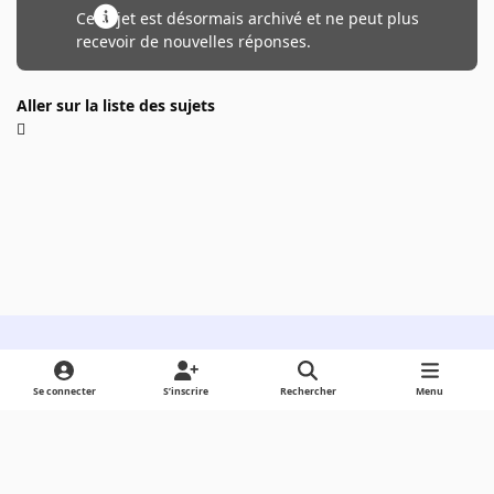
Ce sujet est désormais archivé et ne peut plus
recevoir de nouvelles réponses.
Aller sur la liste des sujets
Light Mode
Dark Mode
System Preference
Se connecter
S’inscrire
Rechercher
Menu
Langue
Cookies
Powered by
Invision Community