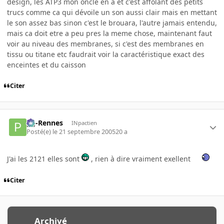
design, les ATP3 mon oncle en a et c'est affolant des petits
trucs comme ca qui dévoile un son aussi clair mais en mettant
le son assez bas sinon c'est le brouara, l'autre jamais entendu,
mais ca doit etre a peu pres la meme chose, maintenant faut
voir au niveau des membranes, si c'est des membranes en
tissu ou titane etc faudrait voir la caractéristique exact des
enceintes et du caisson
Citer
pg-Rennes
INpactien
Posté(e)
le 21 septembre 2005
20 a
J'ai les 2121 elles sont
, rien à dire vraiment exellent
Citer
Archivé