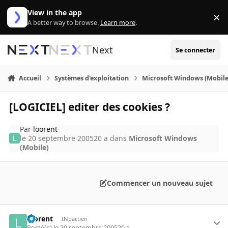
Aller au contenu
View in the app
×
Di
A better way to browse.
Learn more
.
Next
Se connecter
Accueil
Systèmes d'exploitation
Microsoft Windows (Mobile
[LOGICIEL] editer des cookies ?
Par
loorent
le 20 septembre 2005
20 a
dans
Microsoft Windows
(Mobile)
Commencer un nouveau sujet
loorent
INpactien
Posté(e)
le 20 septembre 2005
20 a