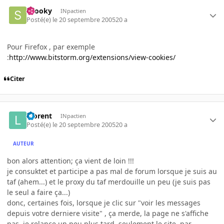
snooky
INpactien
Posté(e)
le 20 septembre 2005
20 a
Pour Firefox , par exemple
:
http://www.bitstorm.org/extensions/view-cookies/
Citer
loorent
INpactien
Posté(e)
le 20 septembre 2005
20 a
AUTEUR
bon alors attention; ça vient de loin !!!
je consuktet et participe a pas mal de forum lorsque je suis au
taf (ahem...) et le proxy du taf merdouille un peu (je suis pas
le seul a faire ça...)
donc, certaines fois, lorsque je clic sur "voir les messages
depuis votre derniere visite" , ça merde, la page ne s'affiche
pas, je relance un peu plus tard, seulement le site, par