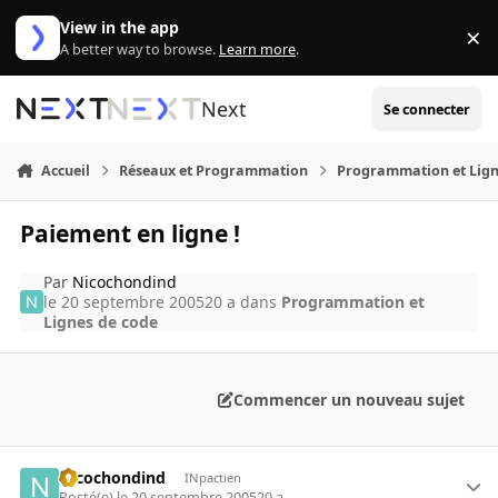
Aller au contenu
View in the app
×
Di
A better way to browse.
Learn more
.
Next
Se connecter
Accueil
Réseaux et Programmation
Programmation et Lign
Paiement en ligne !
Par
Nicochondind
le 20 septembre 2005
20 a
dans
Programmation et
Lignes de code
Commencer un nouveau sujet
Nicochondind
INpactien
Posté(e)
le 20 septembre 2005
20 a