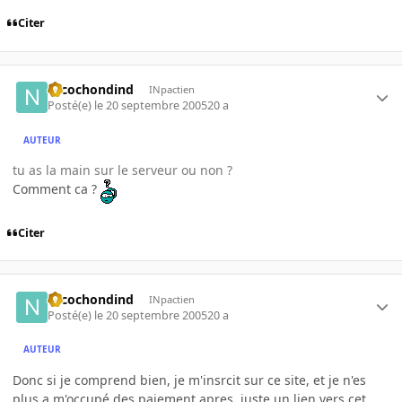
Citer
Nicochondind
INpactien
Posté(e)
le 20 septembre 2005
20 a
AUTEUR
tu as la main sur le serveur ou non ?
Comment ca ?
Citer
Nicochondind
INpactien
Posté(e)
le 20 septembre 2005
20 a
AUTEUR
Donc si je comprend bien, je m'insrcit sur ce site, et je n'es
plus a m'occupé des paiement apres, juste un lien vers cet