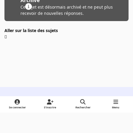
Archivé
Ce sujet est désormais archivé et ne peut plus
recevoir de nouvelles réponses.
Aller sur la liste des sujets
Light Mode
Dark Mode
System Preference
Se connecter
S’inscrire
Rechercher
Menu
Langue
Cookies
Powered by
Invision Community