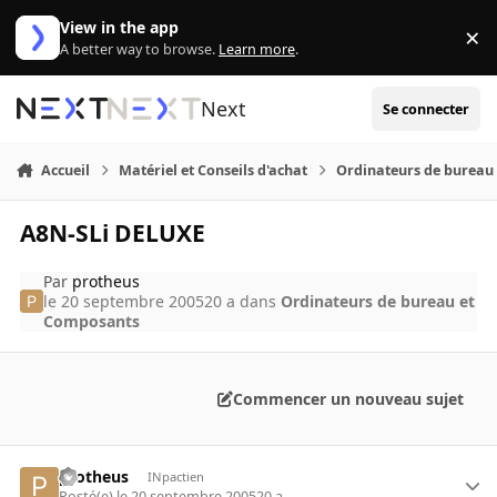
Aller au contenu
View in the app
×
Di
A better way to browse.
Learn more
.
Next
Se connecter
Accueil
Matériel et Conseils d'achat
Ordinateurs de bureau
A8N-SLi DELUXE
Par
protheus
le 20 septembre 2005
20 a
dans
Ordinateurs de bureau et
Composants
Commencer un nouveau sujet
protheus
INpactien
Posté(e)
le 20 septembre 2005
20 a