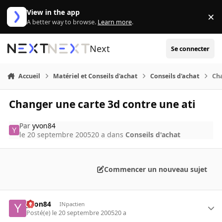
Aller au contenu
View in the app
×
Di
A better way to browse.
Learn more
.
Next
Se connecter
Accueil
Matériel et Conseils d'achat
Conseils d'achat
Cha
Changer une carte 3d contre une ati
Par
yvon84
le 20 septembre 2005
20 a
dans
Conseils d'achat
Commencer un nouveau sujet
yvon84
INpactien
Posté(e)
le 20 septembre 2005
20 a