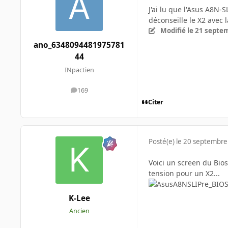
J'ai lu que l'Asus A8N
déconseille le X2 avec
Modifié
le 21 septe
ano_6348094481975781
44
INpactien
169
messages
Citer
Posté(e)
le 20 septembre
Voici un screen du Bios
tension pour un X2...
K-Lee
Ancien