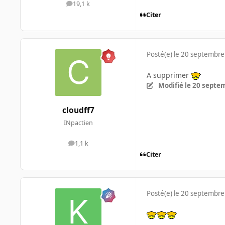
19,1 k
messages
Citer
Posté(e)
le 20 septembre
A supprimer
Modifié
le 20 septe
cloudff7
INpactien
1,1 k
messages
Citer
Posté(e)
le 20 septembre