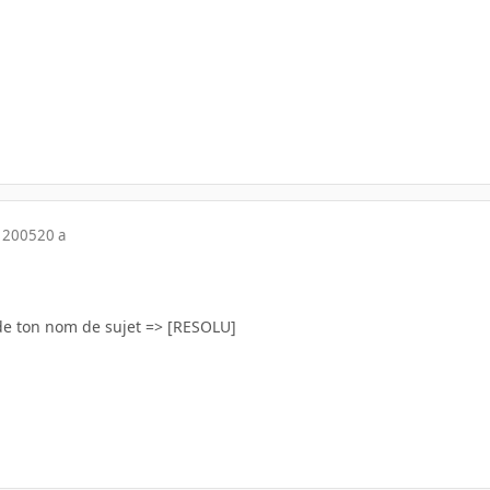
 2005
20 a
de ton nom de sujet => [RESOLU]