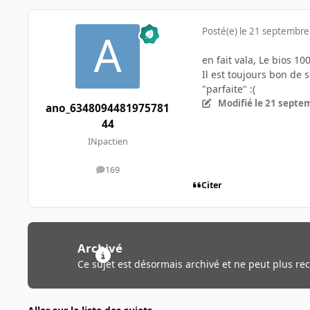
Posté(e)
le 21 septembre
en fait vala, Le bios 1
Il est toujours bon de s
"parfaite" :(
Modifié
le 21 septe
ano_6348094481975781
44
INpactien
169
messages
Citer
Archivé
Ce sujet est désormais archivé et ne peut plus re