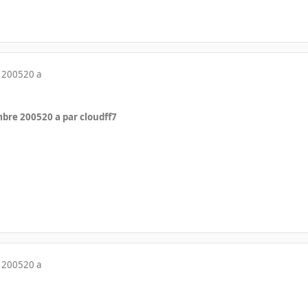
 2005
20 a
mbre 2005
20 a
par cloudff7
 2005
20 a