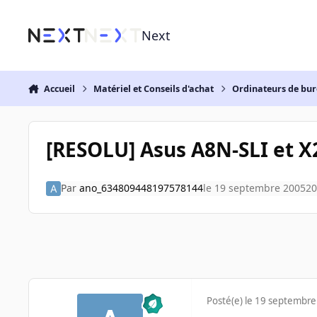
Aller au contenu
Next
Accueil
Matériel et Conseils d'achat
Ordinateurs de bu
[RESOLU] Asus A8N-SLI et X
Par
ano_634809448197578144
le 19 septembre 2005
20
Posté(e)
le 19 septembre