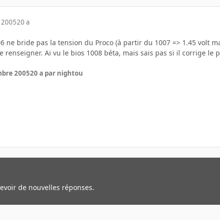
 2005
20 a
006 ne bride pas la tension du Proco (à partir du 1007 => 1.45 volt 
e renseigner. Ai vu le bios 1008 béta, mais sais pas si il corrige le
mbre 2005
20 a
par nightou
cevoir de nouvelles réponses.