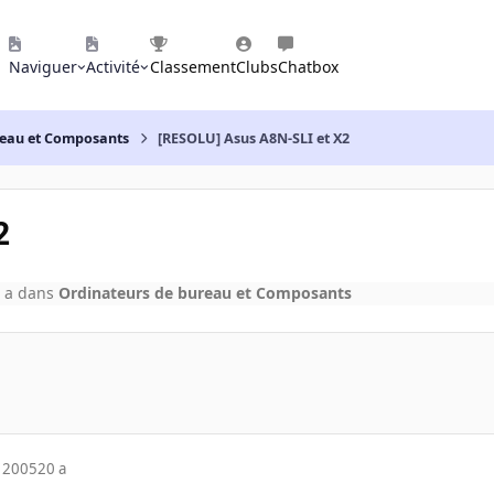
Naviguer
Activité
Classement
Clubs
Chatbox
reau et Composants
[RESOLU] Asus A8N-SLI et X2
2
 a
dans
Ordinateurs de bureau et Composants
 2005
20 a