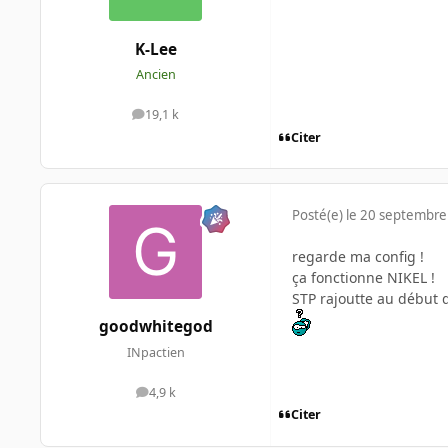
K-Lee
Ancien
19,1 k
messages
Citer
Posté(e)
le 20 septembre
regarde ma config !
ça fonctionne NIKEL !
STP rajoutte au début 
goodwhitegod
INpactien
4,9 k
messages
Citer