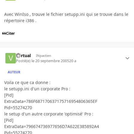
Avec WinIso , trouve le fichier setupp.ini qui se trouve dans le
répertoire i386 .
Citer
Vyrtual
INpactien
Posté(e)
le 20 septembre 2005
20 a
AUTEUR
Voila ce que ca donne :
le setupp.ini d'un corporate Pro :
[Pid]
ExtraData=786F687170637175716954806365EF
Pid=55274270
le setup d'un autre corporate 'optimisé' Pro :
[Pid]
ExtraData=796674736977656D7A622E385892A4
Pid=55274270