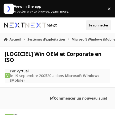
Aller au contenu
View in the app
×
Di
A better way to browse.
Learn more
.
Next
Se connecter
Accueil
Systèmes d'exploitation
Microsoft Windows (Mobile
[LOGICIEL] Win OEM et Corporate en
ISO
Par
Vyrtual
le 19 septembre 2005
20 a
dans
Microsoft Windows
(Mobile)
Commencer un nouveau sujet