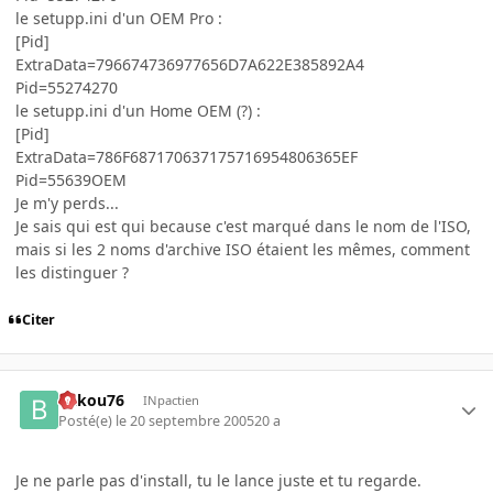
le setupp.ini d'un OEM Pro :
[Pid]
ExtraData=796674736977656D7A622E385892A4
Pid=55274270
le setupp.ini d'un Home OEM (?) :
[Pid]
ExtraData=786F687170637175716954806365EF
Pid=55639OEM
Je m'y perds...
Je sais qui est qui because c'est marqué dans le nom de l'ISO,
mais si les 2 noms d'archive ISO étaient les mêmes, comment
les distinguer ?
Citer
bakou76
INpactien
Posté(e)
le 20 septembre 2005
20 a
Je ne parle pas d'install, tu le lance juste et tu regarde.